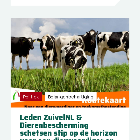
Politiek
Belangen­behartiging
Leden ZuivelNL &
Dierenbescherming
schetsen stip op de horizon