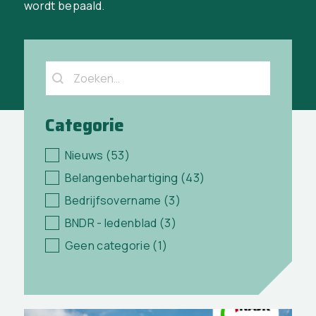
wordt bepaald.
Zoeken
Search content
Categorie
Categorie
Nieuws
(53)
Belangen­behartiging
(43)
Bedrijfsovername
(3)
BNDR - ledenblad
(3)
Geen categorie
(1)