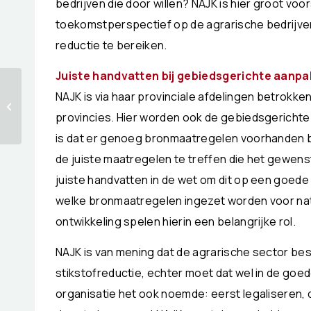
bedrijven die door willen? NAJK is hier groot voo
toekomstperspectief op de agrarische bedrijven
reductie te bereiken.
Juiste handvatten bij gebiedsgerichte aanpa
NAJK is via haar provinciale afdelingen betrokken 
Wat deed NAJK voor
jou in september?
provincies. Hier worden ook de gebiedsgericht
is dat er genoeg bronmaatregelen voorhanden b
de juiste maatregelen te treffen die het gewens
juiste handvatten in de wet om dit op een goed
welke bronmaatregelen ingezet worden voor na
ontwikkeling spelen hierin een belangrijke rol.
NAJK is van mening dat de agrarische sector best
stikstofreductie, echter moet dat wel in de goe
organisatie het ook noemde: eerst legaliseren,