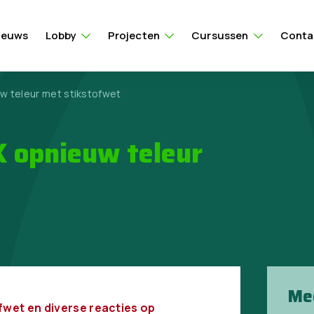
ieuws
Lobby
Projecten
Cursussen
Conta
uw teleur met stikstofwet
K opnieuw teleur
Me
fwet en diverse reacties op