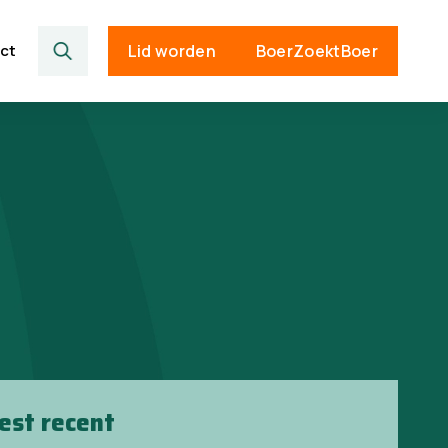
ct
Lid worden
BoerZoektBoer
est recent