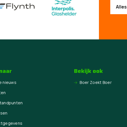
Alle
 naar
Bekijk ook
e nieuws
Boer Zoekt Boer
ten
Standpunten
ssen
ctgegevens