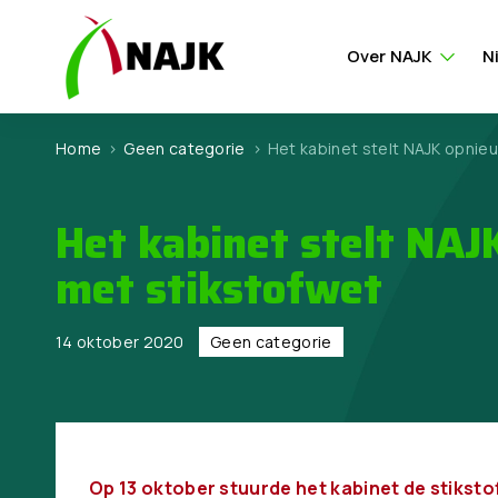
Over NAJK
N
Home
>
Geen categorie
>
Het kabinet stelt NAJK opnie
Het kabinet stelt NAJ
met stikstofwet
14 oktober 2020
Geen categorie
Op 13 oktober stuurde het kabinet de stiksto