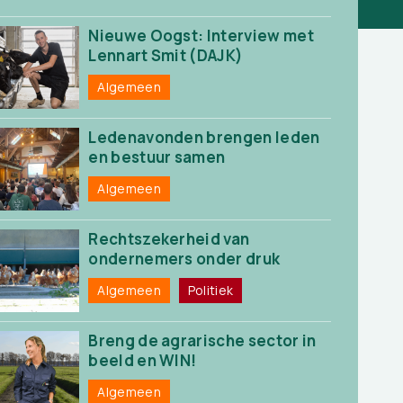
Nieuwe Oogst: Interview met
Lennart Smit (DAJK)
Algemeen
Ledenavonden brengen leden
en bestuur samen
Algemeen
Rechtszekerheid van
ondernemers onder druk
Algemeen
Politiek
Breng de agrarische sector in
beeld en WIN!
Algemeen