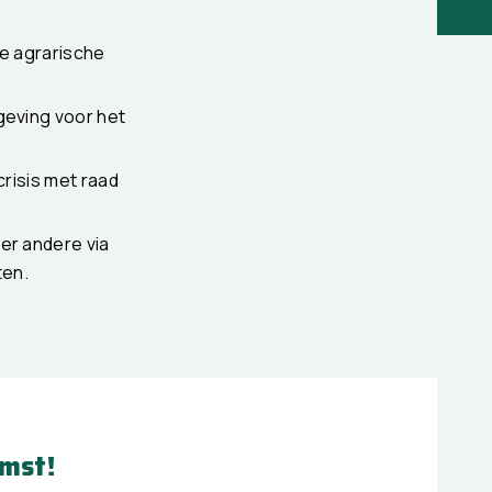
le agrarische
geving voor het
crisis met raad
er andere via
ten.
mst!