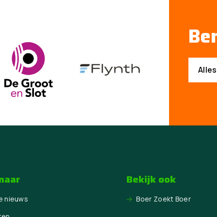
Ben
Alle
 naar
Bekijk ook
e nieuws
Boer Zoekt Boer
ten