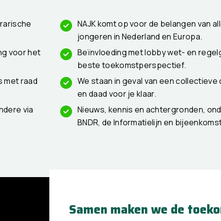
grarische
NAJK komt op voor de belangen van al
jongeren in Nederland en Europa.
ng voor het
Beïnvloeding met lobby wet- en regel
beste toekomstperspectief.
is met raad
We staan in geval van een collectieve 
en daad voor je klaar.
ndere via
Nieuws, kennis en achtergronden, ond
BNDR, de Informatielijn en bijeenkoms
Samen maken we de toeko