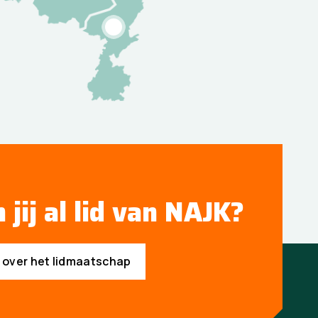
10
 jij al lid van NAJK?
s over het lidmaatschap