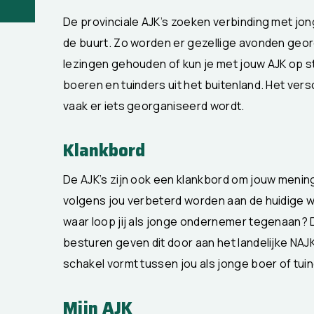
De provinciale AJK’s zoeken verbinding met jon
de buurt. Zo worden er gezellige avonden geo
lezingen gehouden of kun je met jouw AJK op st
boeren en tuinders uit het buitenland. Het vers
vaak er iets georganiseerd wordt.
Klankbord
De AJK’s zijn ook een klankbord om jouw mening
volgens jou verbeterd worden aan de huidige 
waar loop jij als jonge ondernemer tegenaan? 
besturen geven dit door aan het landelijke NAJ
schakel vormt tussen jou als jonge boer of tuind
Mijn AJK