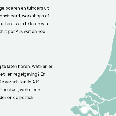
ge boeren en tuinders uit
rganiseerd, workshops of
udiereis om te leren van
chilt per AJK wat en hoe
 te laten horen. Wat kan er
2
wet- en regelgeving? En
De verschillende AJK-
K-bestuur, welke een
er en de politiek.
9