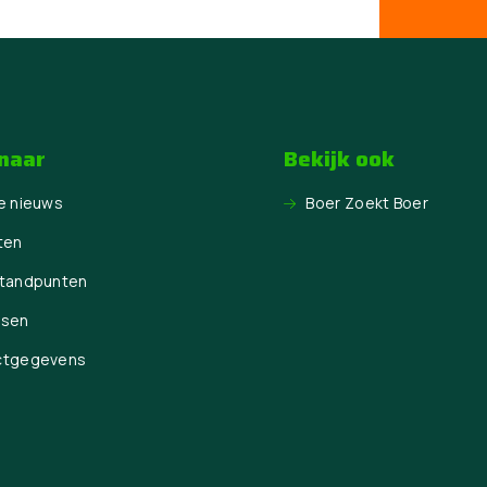
 naar
Bekijk ook
e nieuws
Boer Zoekt Boer
ten
Standpunten
ssen
ctgegevens