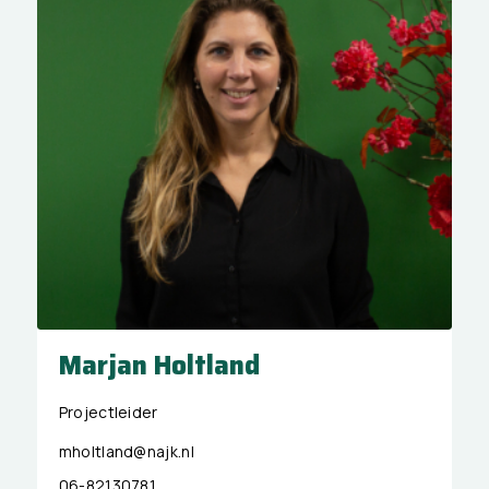
Marjan Holtland
Projectleider
mholtland@najk.nl
06-82130781