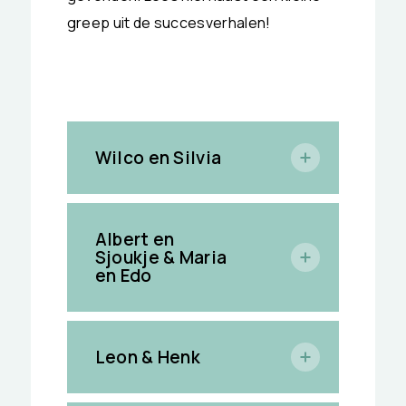
greep uit de succesverhalen!
Wilco en Silvia
Albert en
Sjoukje & Maria
en Edo
Leon & Henk