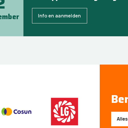
2
ember
Info en aanmelden
Ben
Alle