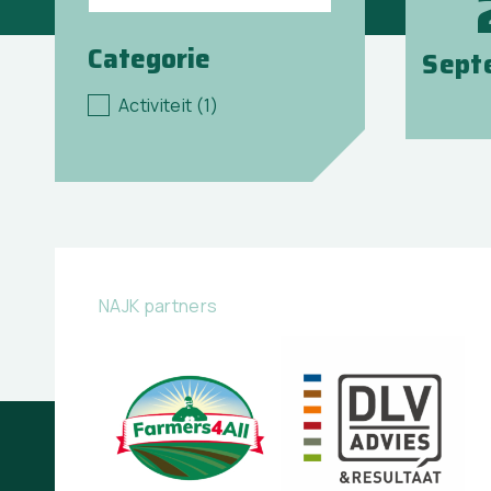
Categorie
Sept
Categorie
Activiteit
(1)
NAJK partners