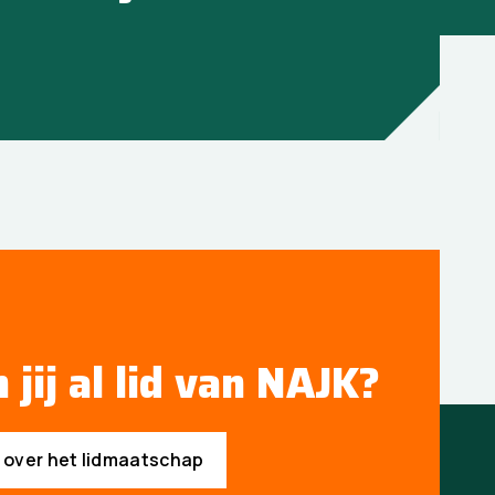
 jij al lid van NAJK?
s over het lidmaatschap