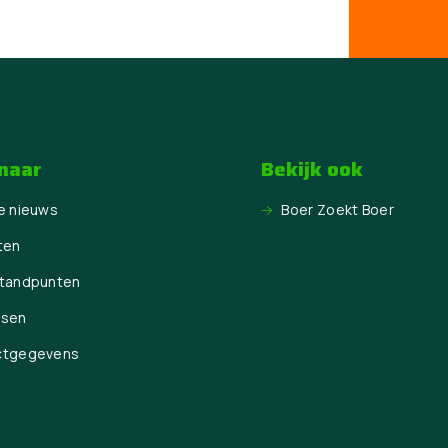
 naar
Bekijk ook
e nieuws
Boer Zoekt Boer
ten
Standpunten
ssen
ctgegevens