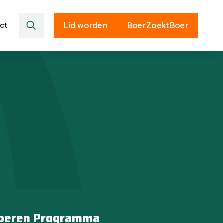
ct
Lid worden
BoerZoektBoer
Boeren Programma