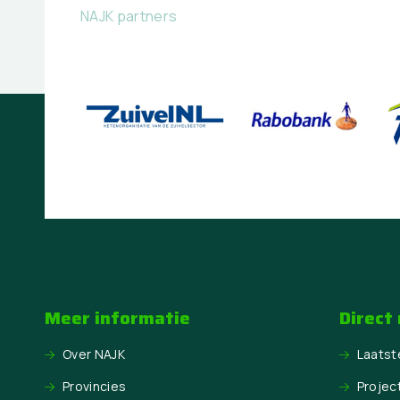
NAJK partners
Meer informatie
Direct
Over NAJK
Laatst
Provincies
Projec