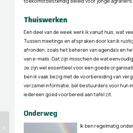
toekomstbestendig beleid voor jonge agrariërs
Thuiswerken
Een deel van de week werk ik vanuit huis, wat veel
Tussen meetings en afspraken door kan ik rusti
afronden, zoals het beheren van agenda’s en h
van e-mails. Dat zijn misschien de wat eenvoudi
ze zijn wel essentieel voor een goede organisat
ben ik vaak bezig met de voorbereiding van verg
verzamel informatie, bel bestuurders voor hun i
iedereen goed voorbereid aan tafel zit.
Onderweg
Grasweidedagen
Ik ben regelmatig onde
2026: save the date