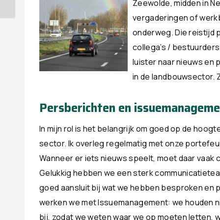
Zeewolde, midden in Ned
vergaderingen of werk
onderweg. Die reistijd p
collega’s / bestuurder
luister naar nieuws en
in de landbouwsector. Zo
Persberichten en issuemanageme
In mijn rol is het belangrijk om goed op de hoogt
sector. Ik overleg regelmatig met onze portefeu
Wanneer er iets nieuws speelt, moet daar vaak 
Gelukkig hebben we een sterk communicatieteam
goed aansluit bij wat we hebben besproken en p
werken we met Issuemanagement: we houden ni
bij, zodat we weten waar we op moeten letten,