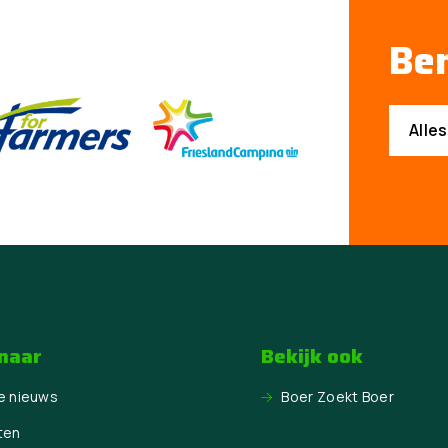
Ben
Alle
 naar
Bekijk ook
e nieuws
Boer Zoekt Boer
ten