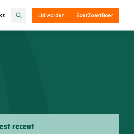
ct
Lid worden
BoerZoektBoer
est recent