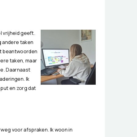
.
 vrijheid geeft.
g andere taken
et beantwoorden
gere taken, maar
ie. Daarnaast
aderingen. Ik
nput en zorg dat
rweg voor afspraken. Ik woon in