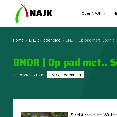
Over NAJK
N
Home
>
BNDR - ledenblad
>
BNDR | Op pad met.. Sophie
BNDR | Op pad met.. S
28 februari 2026
BNDR - ledenblad
Sophie van de Water 