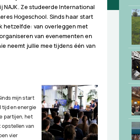
ij NAJK. Ze studeerde International
eres Hogeschool. Sinds haar start
ek hetzelfde: van overleggen met
t organiseren van evenementen en
e neemt jullie mee tijdens één van
inds mijn start
l tijd en energie
 partijen, het
t opstellen van
pen vier