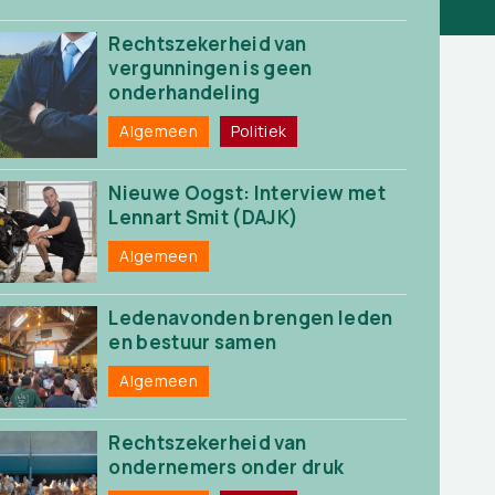
Rechtszekerheid van
vergunningen is geen
onderhandeling
Algemeen
Politiek
Nieuwe Oogst: Interview met
Lennart Smit (DAJK)
Algemeen
Ledenavonden brengen leden
en bestuur samen
Algemeen
Rechtszekerheid van
ondernemers onder druk