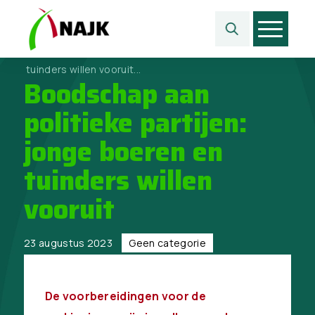
Home
>
Geen categorie
>
Boodschap aan politieke partijen: jonge boeren en
tuinders willen vooruit...
Boodschap aan
politieke partijen:
jonge boeren en
tuinders willen
vooruit
23 augustus 2023
Geen categorie
De voorbereidingen voor de