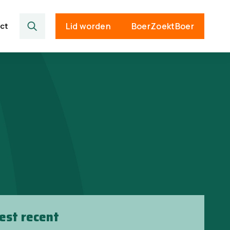
ct
Lid worden
BoerZoektBoer
est recent