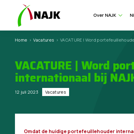
Over NAJK
N
Home
>
Vacatures
>
VACATURE | Word portefeuillehouder
VACATURE | Word port
internationaal bij NAJ
12 juli 2023
Vacatures
Omdat de huidige portefeuillehouder interna