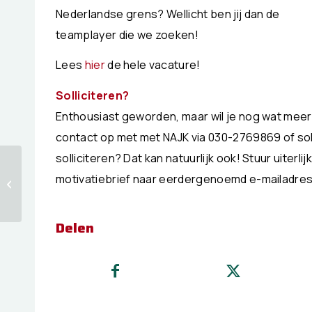
Nederlandse grens? Wellicht ben jij dan de
teamplayer die we zoeken!
Lees
hier
de hele vacature!
Solliciteren?
Enthousiast geworden, maar wil je nog wat meer
contact op met met NAJK via 030-2769869 of solli
solliciteren? Dat kan natuurlijk ook! Stuur uiterlij
Jonge boeren en
motivatiebrief naar eerdergenoemd e-mailadres
tuinders hebben snel
nieuw kabinet nodig
Delen