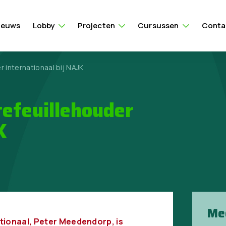
ieuws
Lobby
Projecten
Cursussen
Conta
 internationaal bij NAJK
efeuillehouder
K
Me
tionaal, Peter Meedendorp, is