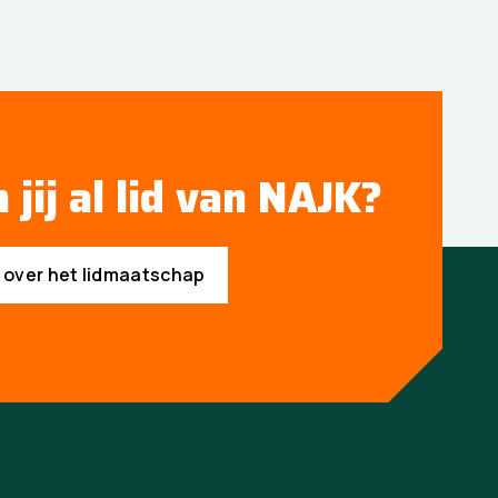
 jij al lid van NAJK?
s over het lidmaatschap