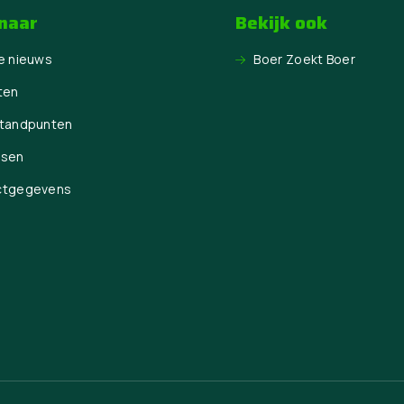
 naar
Bekijk ook
e nieuws
Boer Zoekt Boer
ten
Standpunten
ssen
ctgegevens