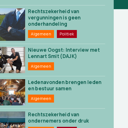
Rechtszekerheid van
vergunningen is geen
onderhandeling
Algemeen
Politiek
Nieuwe Oogst: Interview met
Lennart Smit (DAJK)
Algemeen
Ledenavonden brengen leden
en bestuur samen
Algemeen
Rechtszekerheid van
ondernemers onder druk