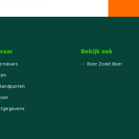
 naar
Bekijk ook
e nieuws
Boer Zoekt Boer
ten
Standpunten
ssen
ctgegevens