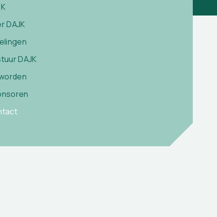
JK
r DAJK
elingen
tuur DAJK
 worden
onsoren
tact