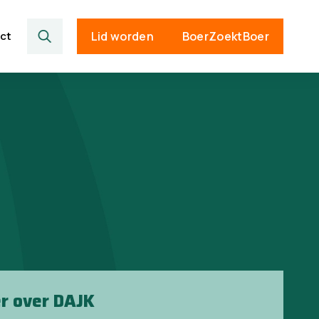
ct
Lid worden
BoerZoektBoer
r over DAJK