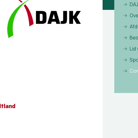
DA
Ove
Afd
Bes
Lid
Sp
Con
ltland