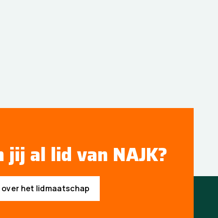
 jij al lid van NAJK?
s over het lidmaatschap