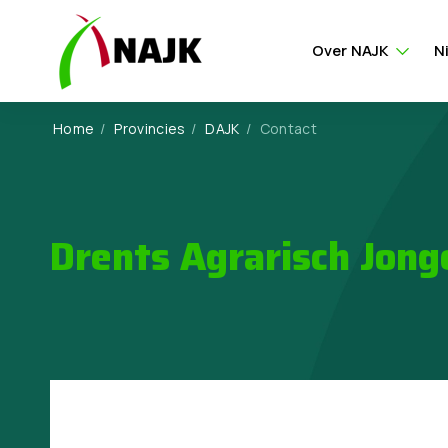
Over NAJK
N
Home
/
Provincies
/
DAJK
/
Contact
Drents Agrarisch Jong