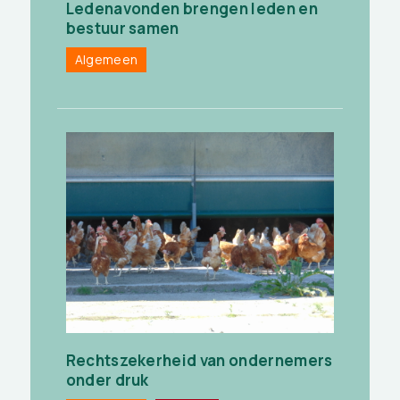
Ledenavonden brengen leden en
bestuur samen
Algemeen
Rechtszekerheid van ondernemers
onder druk