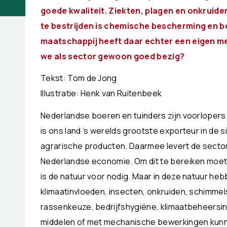
goede kwaliteit. Ziekten, plagen en onkruid
te bestrijden is chemische bescherming en b
maatschappij heeft daar echter een eigen me
we als sector gewoon goed bezig?
Tekst: Tom de Jong
Illustratie: Henk van Ruitenbeek
Nederlandse boeren en tuinders zijn voorlopers 
is ons land ’s werelds grootste exporteur in de 
agrarische producten. Daarmee levert de sector
Nederlandse economie. Om dit te bereiken moete
is de natuur voor nodig. Maar in deze natuur he
klimaatinvloeden, insecten, onkruiden, schimmel
rassenkeuze, bedrijfshygiëne, klimaatbeheersin
middelen of met mechanische bewerkingen kun