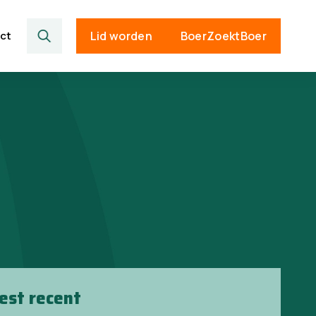
ct
Lid worden
BoerZoektBoer
est recent