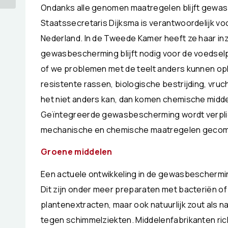
Ondanks alle genomen maatregelen blijft gewasb
Staatssecretaris Dijksma is verantwoordelijk v
Nederland. In de Tweede Kamer heeft ze haar in
gewasbescherming blijft nodig voor de voedsel
of we problemen met de teelt anders kunnen opl
resistente rassen, biologische bestrijding, vruc
het niet anders kan, dan komen chemische middel
Geïntegreerde gewasbescherming wordt verplich
mechanische en chemische maatregelen gecom
Gro
ene middelen
Een actuele ontwikkeling in de gewasbeschermin
Dit zijn onder meer preparaten met bacteriën of
plantenextracten, maar ook natuurlijk zout als n
tegen schimmelziekten. Middelenfabrikanten ric