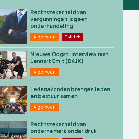
Rechtszekerheid van
vergunningen is geen
onderhandeling
Algemeen
Politiek
Nieuwe Oogst: Interview met
Lennart Smit (DAJK)
Algemeen
Ledenavonden brengen leden
en bestuur samen
Algemeen
Rechtszekerheid van
ondernemers onder druk