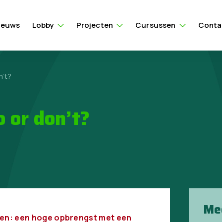
ieuws
Lobby
Projecten
Cursussen
Conta
n’t?
 or don’t?
Me
oeien: een hoge opbrengst met een