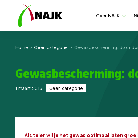
Over NAJK
N
Home
>
Geen categorie
>
Gewasbescherming: do or do
Gewasbescherming: do
1 maart 2015
Geen categorie
Als teler wil je het gewas optimaal laten gr