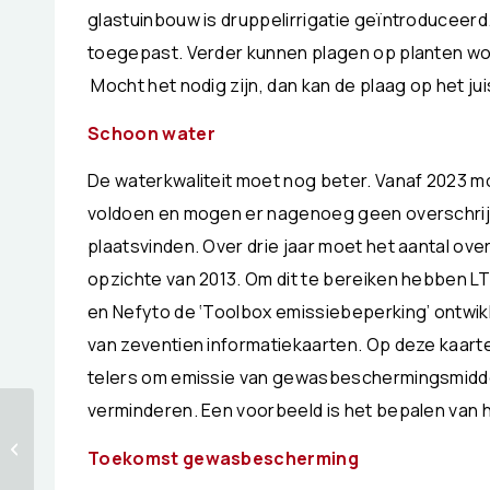
glastuinbouw is druppelirrigatie geïntroduceerd
toegepast. Verder kunnen plagen op planten w
Mocht het nodig zijn, dan kan de plaag op het 
Schoon water
De waterkwaliteit moet nog beter. Vanaf 2023 m
voldoen en mogen er nagenoeg geen overschri
plaatsvinden. Over drie jaar moet het aantal over
opzichte van 2013. Om dit te bereiken hebben 
en Nefyto de ‘Toolbox emissiebeperking’ ontwik
van zeventien informatiekaarten. Op deze kaart
telers om emissie van gewasbeschermingsmidde
verminderen. Een voorbeeld is het bepalen van 
Ontvang € 2.000,-
tot € 10.000,- voor
Toekomst gewasbescherming
jouw idee!