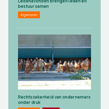
Ledenavonden brengen leden en
bestuur samen
Algemeen
Rechtszekerheid van ondernemers
onder druk