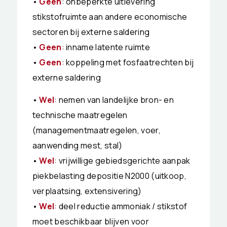
•
Geen
: onbeperkte uitlevering
stikstofruimte aan andere economische
sectoren bij externe saldering
•
Geen
: inname latente ruimte
•
Geen
: koppeling met fosfaatrechten bij
externe saldering
•
Wel
: nemen van landelijke bron- en
technische maatregelen
(managementmaatregelen, voer,
aanwending mest, stal)
•
Wel
: vrijwillige gebiedsgerichte aanpak
piekbelasting depositie N2000 (uitkoop,
verplaatsing, extensivering)
•
Wel
: deel reductie ammoniak / stikstof
moet beschikbaar blijven voor