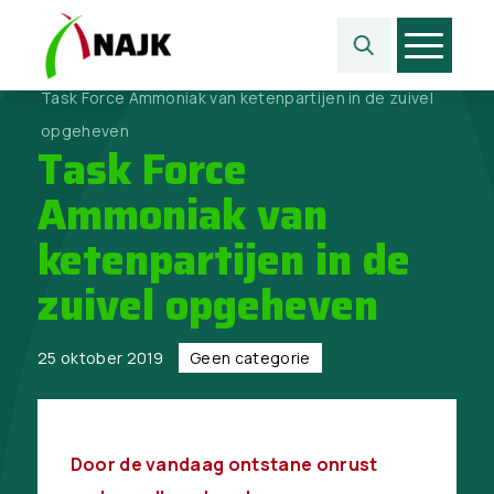
Home
>
Geen categorie
>
Task Force Ammoniak van ketenpartijen in de zuivel
opgeheven
Task Force
Ammoniak van
ketenpartijen in de
zuivel opgeheven
25 oktober 2019
Geen categorie
Door de vandaag ontstane onrust