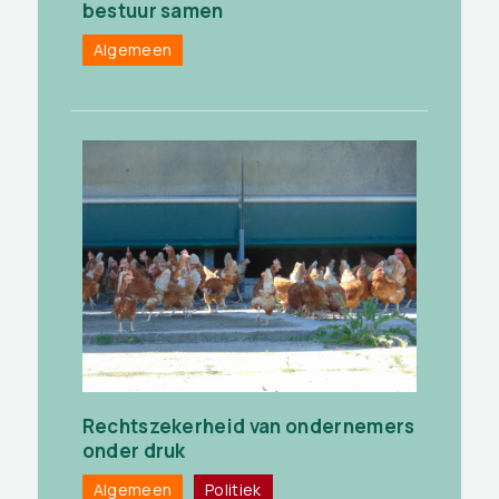
bestuur samen
Algemeen
Rechtszekerheid van ondernemers
onder druk
Algemeen
Politiek