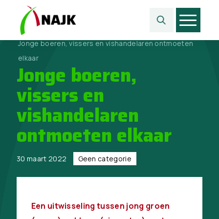
Home
>
Geen categorie
>
Jonge boeren, vissers en vishandelaren ontmoeten
elkaar
Jonge boeren,
vissers en
vishandelaren
ontmoeten elkaar
30 maart 2022
Geen categorie
Een uitwisseling tussen jong groen