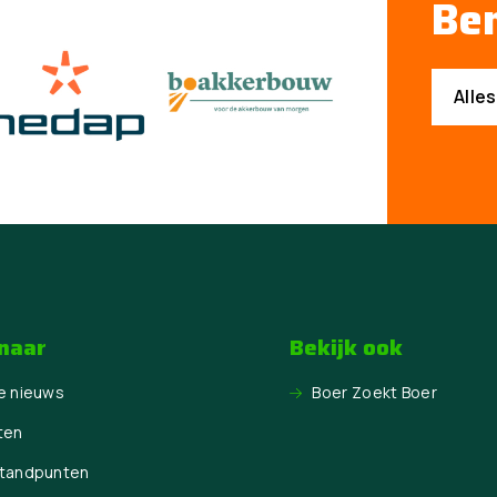
Ben
Alle
 naar
Bekijk ook
e nieuws
Boer Zoekt Boer
ten
Standpunten