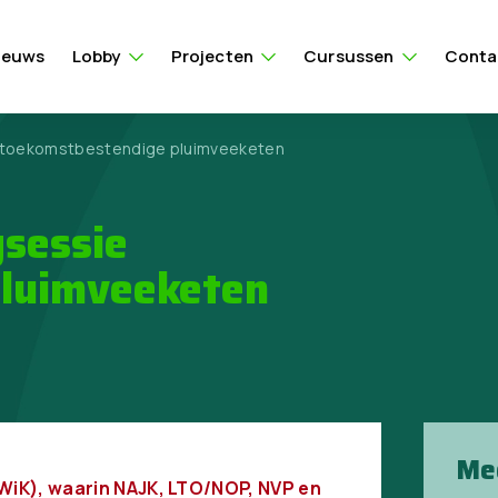
ieuws
Lobby
Projecten
Cursussen
Conta
e toekomstbestendige pluimveeketen
gsessie
pluimveeketen
Me
(WiK), waarin NAJK, LTO/NOP, NVP en