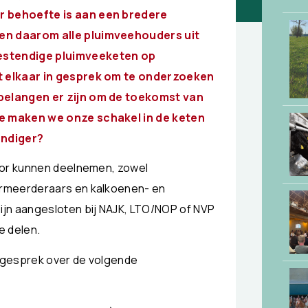
r behoefte is aan een bredere
en daarom alle pluimveehouders uit
estendige pluimveeketen op
t elkaar in gesprek om te onderzoeken
belangen er zijn om de toekomst van
e maken we onze schakel in de keten
endiger?
tor kunnen deelnemen, zowel
ermeerderaars en kalkoenen- en
ijn aangesloten bij NAJK, LTO/NOP of NVP
e delen.
 gesprek over de volgende