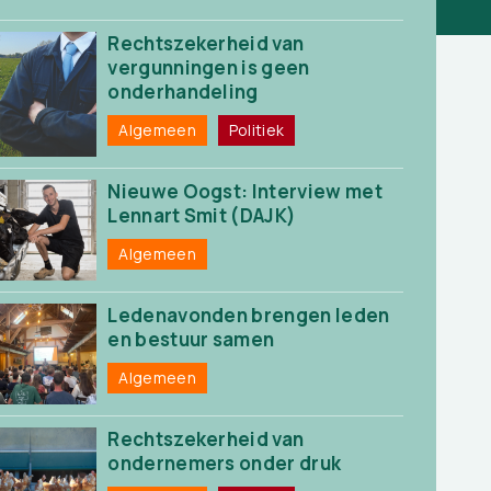
Rechtszekerheid van
vergunningen is geen
onderhandeling
Algemeen
Politiek
Nieuwe Oogst: Interview met
Lennart Smit (DAJK)
Algemeen
Ledenavonden brengen leden
en bestuur samen
Algemeen
Rechtszekerheid van
ondernemers onder druk