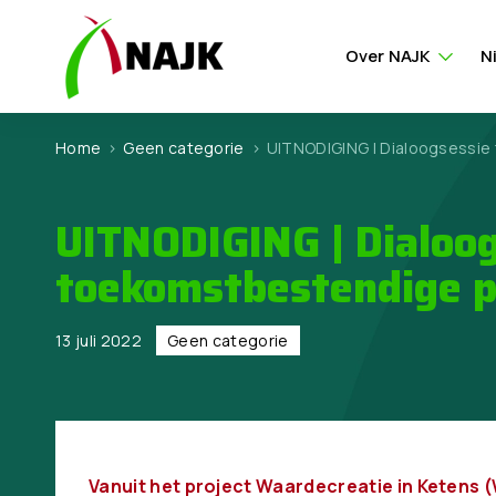
Over NAJK
N
Home
>
Geen categorie
>
UITNODIGING | Dialoogsessi
UITNODIGING | Dialoo
toekomstbestendige 
13 juli 2022
Geen categorie
Vanuit het project Waardecreatie in Ketens 