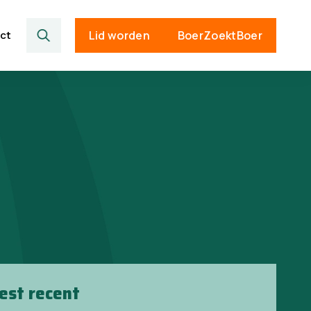
ct
Lid worden
BoerZoektBoer
est recent