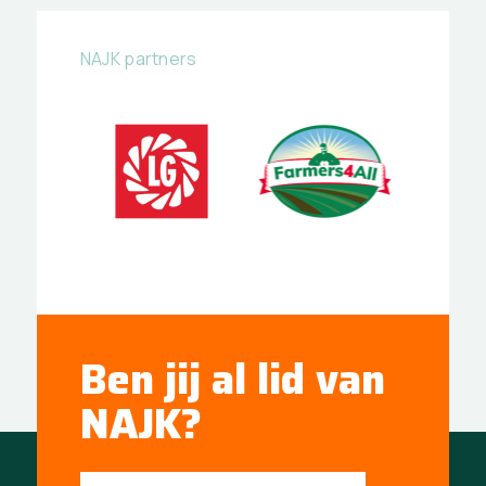
NAJK partners
Ben jij al lid van
NAJK?