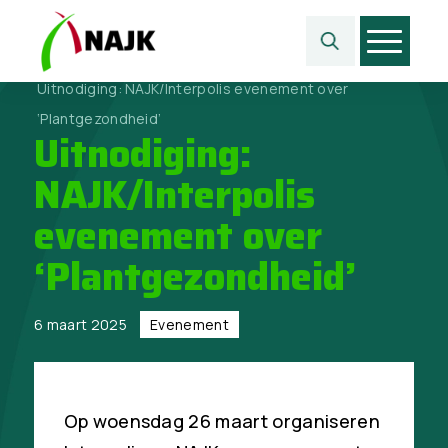
Home
>
Evenement
>
Uitnodiging: NAJK/Interpolis evenement over
‘Plantgezondheid’
Uitnodiging:
NAJK/Interpolis
evenement over
‘Plantgezondheid’
6 maart 2025
Evenement
Op woensdag 26 maart organiseren