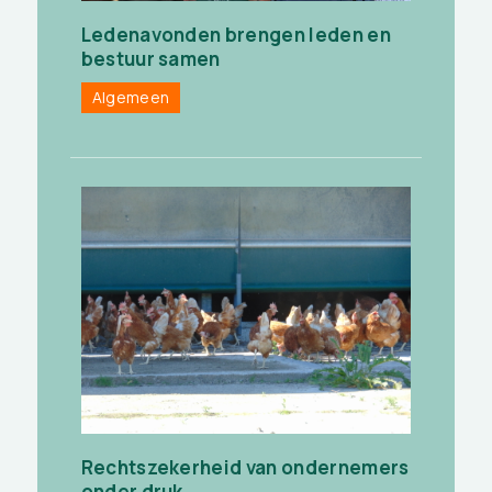
Ledenavonden brengen leden en
bestuur samen
Algemeen
Rechtszekerheid van ondernemers
onder druk