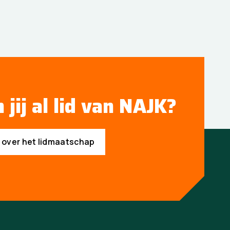
 jij al lid van NAJK?
s over het lidmaatschap