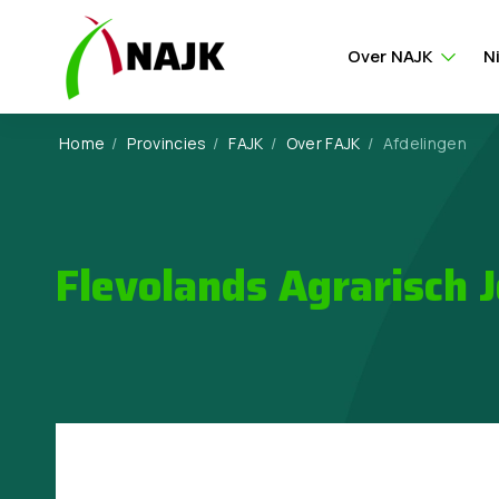
Over NAJK
N
Home
/
Provincies
/
FAJK
/
Over FAJK
/
Afdelingen
Flevolands Agrarisch 