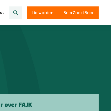
ct
Lid worden
BoerZoektBoer
r over FAJK