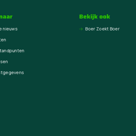
 naar
Bekijk ook
e nieuws
Boer Zoekt Boer
ten
Standpunten
ssen
ctgegevens