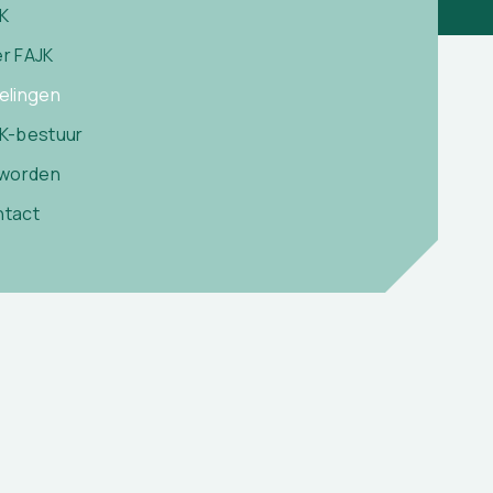
K
r FAJK
elingen
K-bestuur
 worden
tact