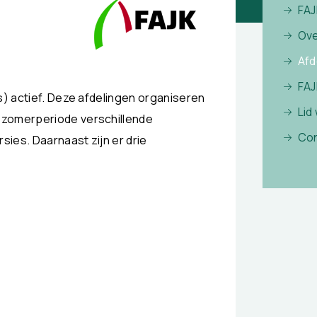
FAJ
Ove
Afd
FAJ
s) actief. Deze afdelingen organiseren
Lid
 zomerperiode verschillende
Con
sies. Daarnaast zijn er drie