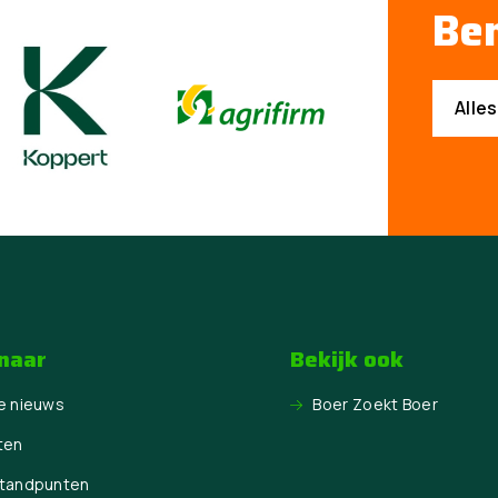
Ben
Alle
 naar
Bekijk ook
e nieuws
Boer Zoekt Boer
ten
Standpunten