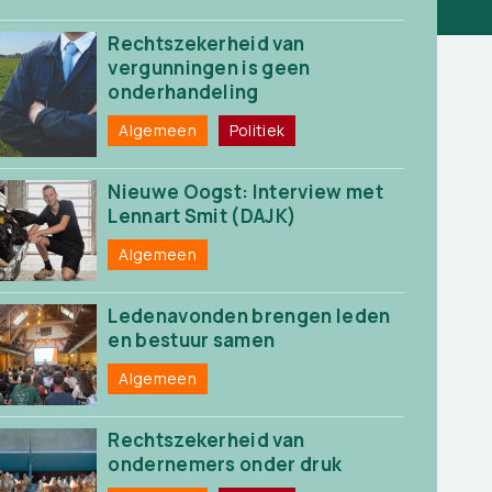
Rechtszekerheid van
vergunningen is geen
onderhandeling
Algemeen
Politiek
Nieuwe Oogst: Interview met
Lennart Smit (DAJK)
Algemeen
Ledenavonden brengen leden
en bestuur samen
Algemeen
Rechtszekerheid van
ondernemers onder druk