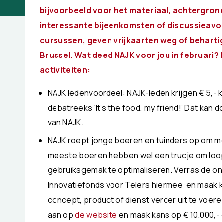
bijvoorbeeld voor het materiaal, achtergron
interessante bijeenkomsten of discussieavo
cursussen, geven vrijkaarten weg of beharti
Brussel. Wat deed NAJK voor jou in februari? H
activiteiten:
NAJK ledenvoordeel: NAJK-leden krijgen € 5,- 
debatreeks ‘It’s the food, my friend!’ Dat kan 
van NAJK.
NAJK roept jonge boeren en tuinders op om met 
meeste boeren hebben wel een trucje om loopl
gebruiksgemak te optimaliseren. Verras de ona
Innovatiefonds voor Telers hiermee en maak k
concept, product of dienst verder uit te voeren
aan op
de website
en maak kans op € 10.000,- 