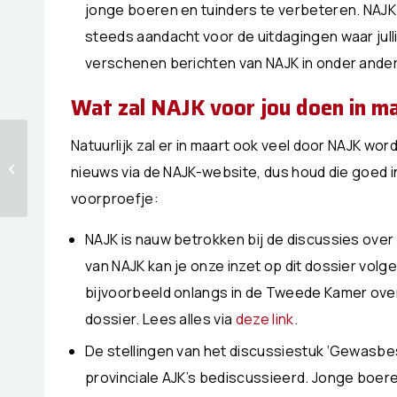
jonge boeren en tuinders te verbeteren. NAJK 
steeds aandacht voor de uitdagingen waar jul
verschenen berichten van NAJK in onder ande
Wat zal NAJK voor jou doen in m
NAJK ondersteunt
Natuurlijk zal er in maart ook veel door NAJK wo
onderzoek naar
nieuws via de NAJK-website, dus houd die goed in
behoeftes van
voorproefje:
agrariërs op gebied
van prij...
NAJK is nauw betrokken bij de discussies over
van NAJK kan je onze inzet op dit dossier volg
bijvoorbeeld onlangs in de Tweede Kamer over
dossier. Lees alles via
deze link
.
De stellingen van het discussiestuk ‘Gewasbes
provinciale AJK’s bediscussieerd. Jonge boer