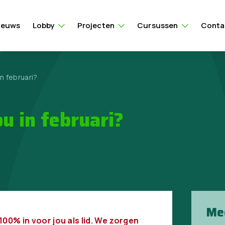
ieuws
Lobby
Projecten
Cursussen
Conta
n februari?
u in februari?
Me
 100% in voor jou als lid. We zorgen