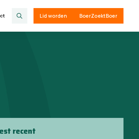
ct
Lid worden
BoerZoektBoer
est recent