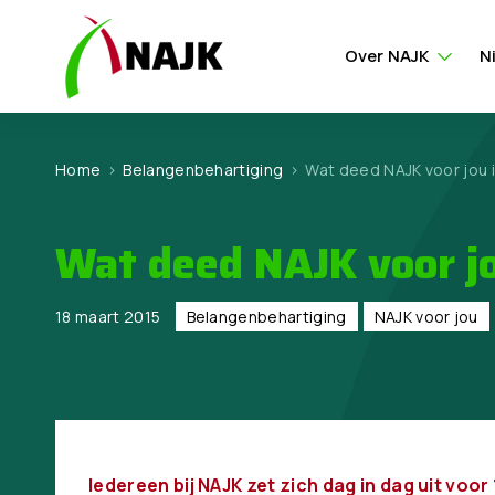
Over NAJK
N
Home
>
Belangen­behartiging
>
Wat deed NAJK voor jou i
Wat deed NAJK voor jo
18 maart 2015
Belangen­behartiging
NAJK voor jou
Iedereen bij NAJK zet zich dag in dag uit voor