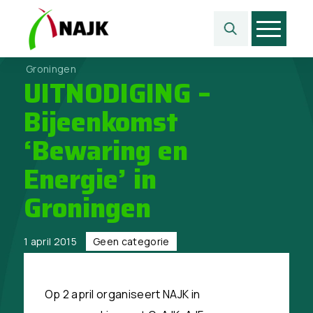
Home
>
Geen categorie
>
UITNODIGING – Bijeenkomst ‘Bewaring en Energie’ in
Groningen
UITNODIGING –
Bijeenkomst
‘Bewaring en
Energie’ in
Groningen
1 april 2015
Geen categorie
Op 2 april organiseert NAJK in