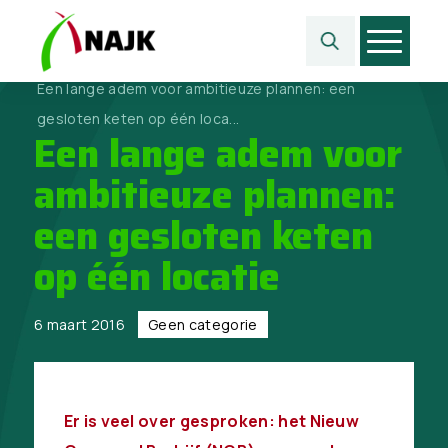
Home
>
Geen categorie
>
Een lange adem voor ambitieuze plannen: een
gesloten keten op één loca...
Een lange adem voor
ambitieuze plannen:
een gesloten keten
op één locatie
6 maart 2016
Geen categorie
Er is veel over gesproken: het Nieuw