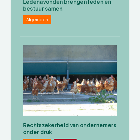
Ledenavonden brengen leden en
bestuur samen
Algemeen
Rechtszekerheid van ondernemers
onder druk