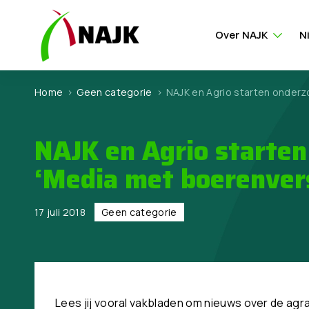
Over NAJK
N
Home
>
Geen categorie
>
NAJK en Agrio starten onderzo
NAJK en Agrio starten
‘Media met boerenver
17 juli 2018
Geen categorie
Lees jij vooral vakbladen om nieuws over de agra