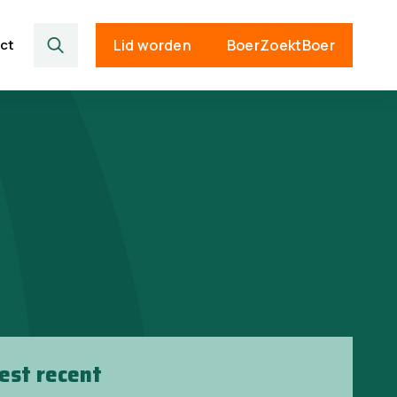
ct
Lid worden
BoerZoektBoer
est recent