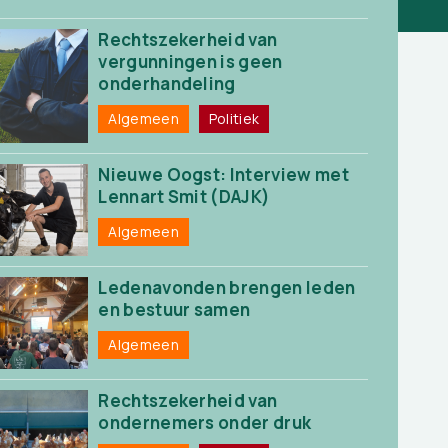
Rechtszekerheid van
vergunningen is geen
onderhandeling
Algemeen
Politiek
Nieuwe Oogst: Interview met
Lennart Smit (DAJK)
Algemeen
Ledenavonden brengen leden
en bestuur samen
Algemeen
Rechtszekerheid van
ondernemers onder druk