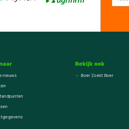
 naar
Bekijk ook
e nieuws
Boer Zoekt Boer
ten
Standpunten
ssen
ctgegevens