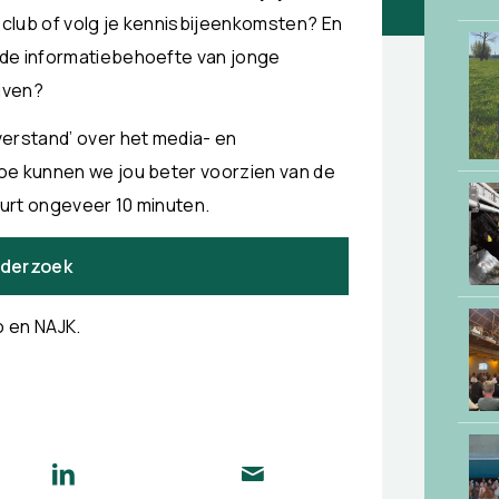
ieclub of volg je kennisbijeenkomsten? En
 de informatiebehoefte van jonge
ijven?
erstand’ over het media- en
oe kunnen we jou beter voorzien van de
uurt ongeveer 10 minuten.
nderzoek
o en NAJK.