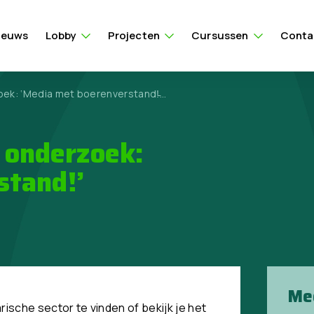
ieuws
Lobby
Projecten
Cursussen
Conta
ek: ‘Media met boerenverstand!̵...
 onderzoek:
stand!’
Me
rische sector te vinden of bekijk je het