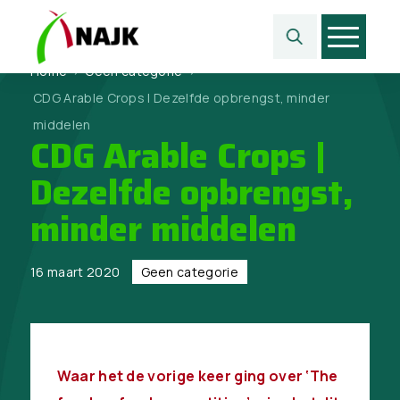
Home
>
Geen categorie
>
CDG Arable Crops | Dezelfde opbrengst, minder
middelen
CDG Arable Crops |
Dezelfde opbrengst,
minder middelen
16 maart 2020
Geen categorie
Waar het de vorige keer ging over ‘
The