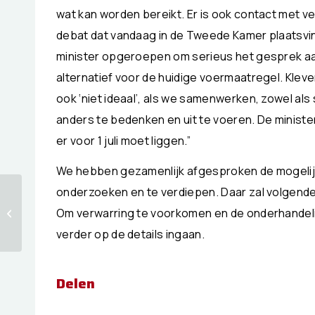
wat kan worden bereikt. Er is ook contact met ve
debat dat vandaag in de Tweede Kamer plaatsvin
minister opgeroepen om serieus het gesprek aa
alternatief voor de huidige voermaatregel. Kleve
ook ‘niet ideaal’, als we samenwerken, zowel als
anders te bedenken en uit te voeren. De ministe
er voor 1 juli moet liggen.”
We hebben gezamenlijk afgesproken de mogeli
onderzoeken en te verdiepen. Daar zal volgende
Geen bedrijfsovername
zonder
Om verwarring te voorkomen en de onderhandeli
bedrijfsopvolgingsregeling
verder op de details ingaan.
(BOR)
Delen