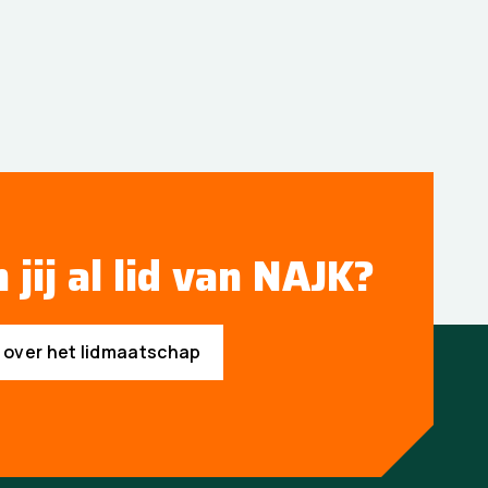
 jij al lid van NAJK?
s over het lidmaatschap