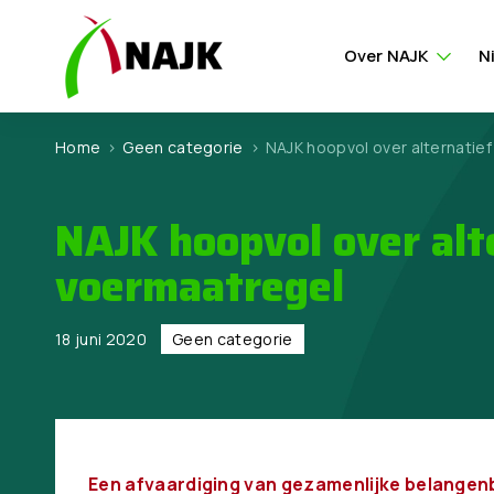
Over NAJK
N
Home
>
Geen categorie
>
NAJK hoopvol over alternatie
NAJK hoopvol over alt
voermaatregel
18 juni 2020
Geen categorie
Een afvaardiging van gezamenlijke belangen