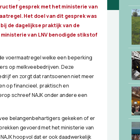
ctief gesprek met het ministerie van
atregel. Het doel van dit gesprek was
ij de dagelijkse praktijk van de
t ministerie van LNV benodigde stikstof
de voermaatregel welke een beperking
eders op melkveebedrijven. Deze
edrijf en zorgt dat rantsoenen niet meer
n op financieel, praktisch en
hierop schreef NAJK onder andere een
kvee belangenbehartigers gekeken of er
gesprekken gevoerd met het ministerie van
s NAJK hoopvol dat er ook daadwerkelijk