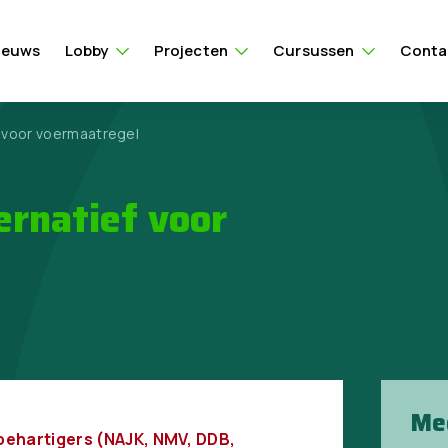
ieuws
Lobby
Projecten
Cursussen
Conta
f voor voermaatregel
ernatief voor
Me
behartigers (NAJK, NMV, DDB,