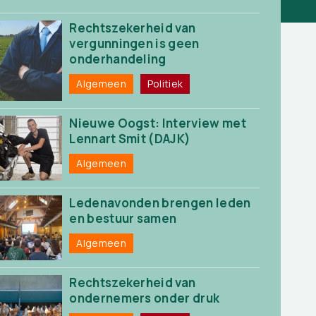
Rechtszekerheid van
vergunningen is geen
onderhandeling
Algemeen
Politiek
Nieuwe Oogst: Interview met
Lennart Smit (DAJK)
Algemeen
Ledenavonden brengen leden
en bestuur samen
Algemeen
Rechtszekerheid van
ondernemers onder druk