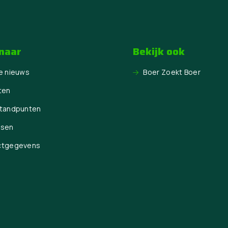
 naar
Bekijk ook
e nieuws
Boer Zoekt Boer
ten
Standpunten
ssen
ctgegevens