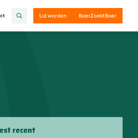
ct
Lid worden
BoerZoektBoer
est recent