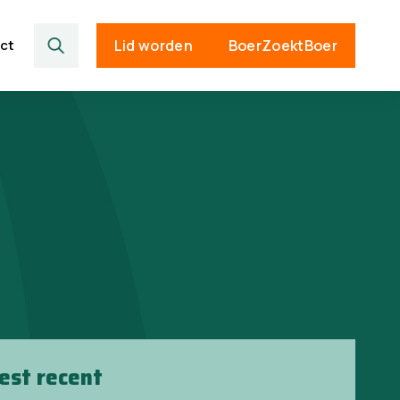
ct
Lid worden
BoerZoektBoer
est recent