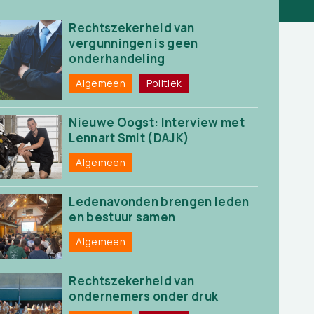
Rechtszekerheid van
vergunningen is geen
onderhandeling
Algemeen
Politiek
Nieuwe Oogst: Interview met
Lennart Smit (DAJK)
Algemeen
Ledenavonden brengen leden
en bestuur samen
Algemeen
Rechtszekerheid van
ondernemers onder druk