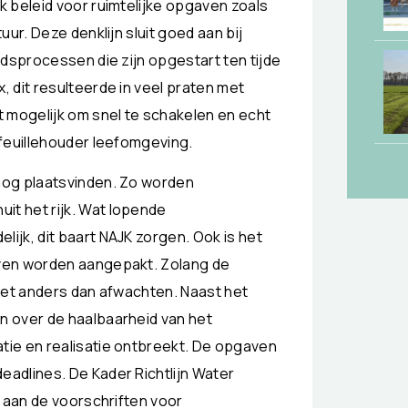
 beleid voor ruimtelijke opgaven zoals
ur. Deze denklijn sluit goed aan bij
edsprocessen die zijn opgestart ten tijde
 dit resulteerde in veel praten met
 mogelijk om snel te schakelen en echt
efeuillehouder leefomgeving.
nog plaatsvinden. Zo worden
t het rijk. Wat lopende
jk, dit baart NAJK zorgen. Ook is het
ven worden aangepakt. Zolang de
iet anders dan afwachten. Naast het
n over de haalbaarheid van het
ie en realisatie ontbreekt. De opgaven
adlines. De Kader Richtlijn Water
n aan de voorschriften voor