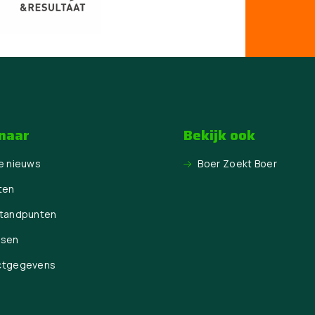
 naar
Bekijk ook
e nieuws
Boer Zoekt Boer
ten
Standpunten
ssen
ctgegevens