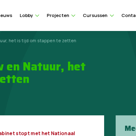
ieuws
Lobby
Projecten
Cursussen
Conta
ur, het is tijd om stappen te zetten
 en Natuur, het
zetten
Me
binet stopt met het Nationaal