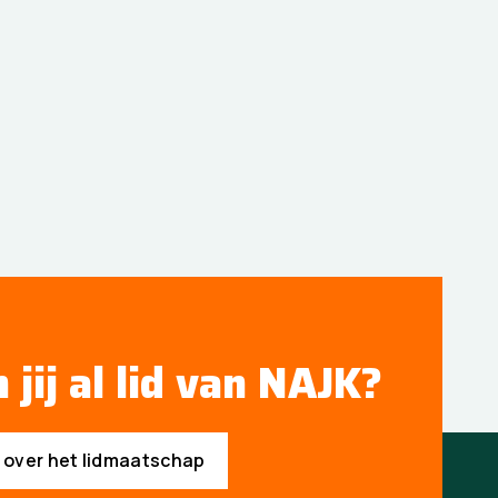
 jij al lid van NAJK?
s over het lidmaatschap