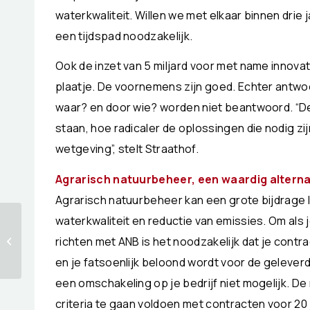
waterkwaliteit. Willen we met elkaar binnen drie 
een tijdspad noodzakelijk.
Ook de inzet van 5 miljard voor met name innovat
plaatje. De voornemens zijn goed. Echter antw
waar? en door wie? worden niet beantwoord. “De t
staan, hoe radicaler de oplossingen die nodig zi
wetgeving”, stelt Straathof.
Agrarisch natuurbeheer, een waardig alterna
Agrarisch natuurbeheer kan een grote bijdrage l
waterkwaliteit en reductie van emissies. Om als j
Mogelijk extra drie
jaar onzekerheid
richten met ANB is het noodzakelijk dat je contra
voor PAS-melders en
en je fatsoenlijk beloond wordt voor de geleve
geen oplossing
voor...
een omschakeling op je bedrijf niet mogelijk. D
criteria te gaan voldoen met contracten voor 20 