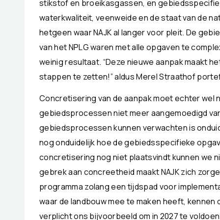
stikstof en broeikasgassen, en gebiedsspecifiek
waterkwaliteit, veenweide en de staat van de natu
hetgeen waar NAJK al langer voor pleit. De gebi
van het NPLG waren met alle opgaven te complex,
weinig resultaat. “Deze nieuwe aanpak maakt het
stappen te zetten!” aldus Merel Straathof port
Concretisering van de aanpak moet echter wel 
gebiedsprocessen niet meer aangemoedigd vanui
gebiedsprocessen kunnen verwachten is onduideli
nog onduidelijk hoe de gebiedsspecifieke opga
concretisering nog niet plaatsvindt kunnen we n
gebrek aan concreetheid maakt NAJK zich zorge
programma zolang een tijdspad voor implementat
waar de landbouw mee te maken heeft, kennen de
verplicht ons bijvoorbeeld om in 2027 te voldoe