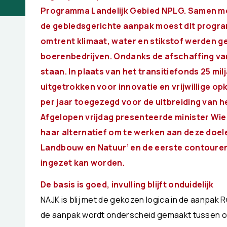
Programma Landelijk Gebied NPLG. Samen met
de gebiedsgerichte aanpak moest dit progr
omtrent klimaat, water en stikstof werden g
boerenbedrijven. Ondanks
de afschaffing va
staan. In plaats van
het transitiefonds 25 milj
uitgetrokken voor
innovatie en vrijwillige o
per jaar
toegezegd voor de uitbreiding van 
Afgelopen vrijdag presenteerde minister W
haar alternatief om te werken aan deze doe
Landbouw en Natuur’ en de eerste contoure
ingezet kan worden.
De basis is goed, invulling blijft onduidelijk
NAJK is blij met de gekozen logica in de aanpak 
de aanpak wordt onderscheid gemaakt tussen o