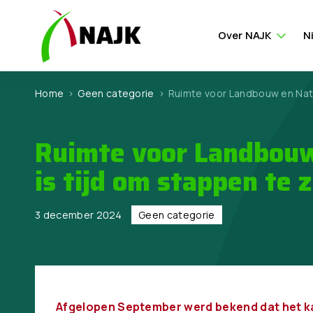
Over NAJK
N
Home
>
Geen categorie
>
Ruimte voor Landbouw en Natu
Ruimte voor Landbouw
is tijd om stappen te 
3 december 2024
Geen categorie
Afgelopen September werd bekend dat het ka