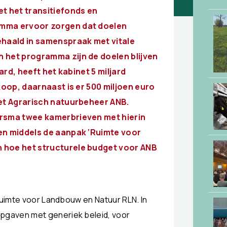
 het transitiefonds en
amma ervoor zorgen dat doelen
ehaald in samenspraak met vitale
n het programma zijn de doelen blijven
ard, heeft het kabinet 5 miljard
pkoop, daarnaast is er 500 miljoen euro
het Agrarisch natuurbeheer
ANB.
iersma twee
kamerbrieven met hierin
len
middels de aanpak ‘Ruimte voor
n
hoe het structurele budget voor ANB
Ruimte voor Landbouw en Natuur RLN. In
pgaven met generiek beleid, voor