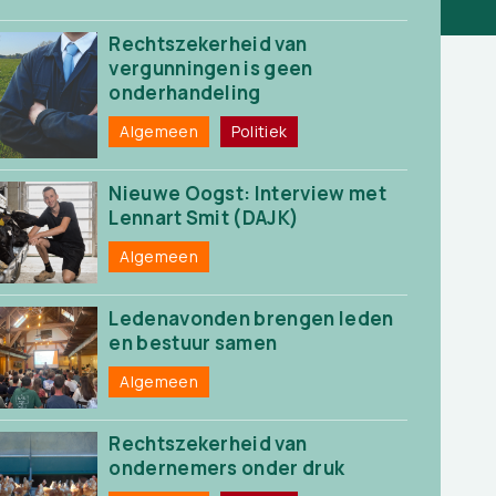
Rechtszekerheid van
vergunningen is geen
onderhandeling
Algemeen
Politiek
Nieuwe Oogst: Interview met
Lennart Smit (DAJK)
Algemeen
Ledenavonden brengen leden
en bestuur samen
Algemeen
Rechtszekerheid van
ondernemers onder druk