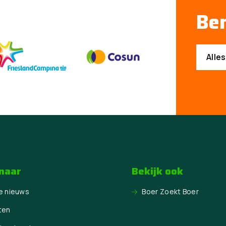
Ben
Alle
 naar
Bekijk ook
e nieuws
Boer Zoekt Boer
ten