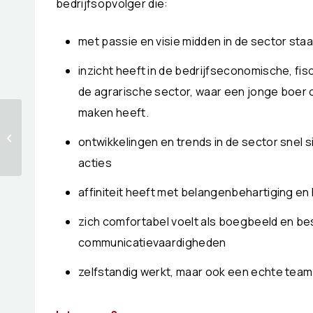
bedrijfsopvolger die:
met passie en visie midden in de sector staa
inzicht heeft in de bedrijfseconomische, fi
de agrarische sector, waar een jonge boer 
maken heeft.
Het is tijd dat
langjarige pacht de
ontwikkelingen en trends in de sector snel s
standaard wordt
acties
affiniteit heeft met belangenbehartiging en
zich comfortabel voelt als boegbeeld en be
communicatievaardigheden
zelfstandig werkt, maar ook een echte team