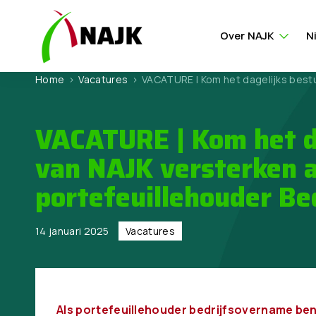
Over NAJK
N
Home
>
Vacatures
>
VACATURE | Kom het dagelijks bestuu
VACATURE | Kom het d
van NAJK versterken a
portefeuillehouder Be
14 januari 2025
Vacatures
Als portefeuillehouder bedrijfsovername ben 