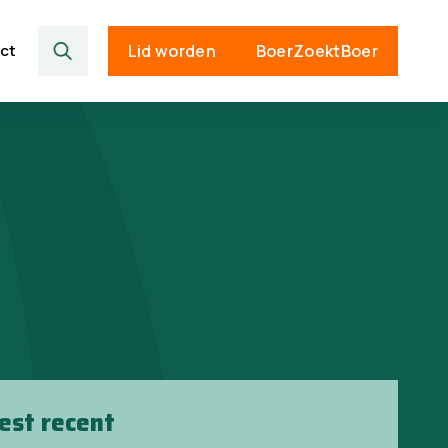
ct
Lid worden
BoerZoektBoer
est recent