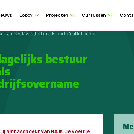
ieuws
Lobby
Projecten
Cursussen
Conta
r van NAJK versterken als portefeuillehouder...
agelijks bestuur
ls
drijfsovername
Me
jij ambassadeur van NAJK. Je voelt je