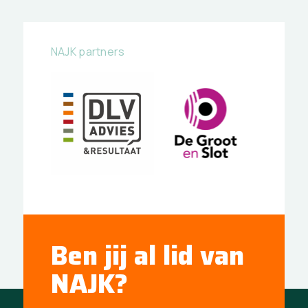
NAJK partners
Ben jij al lid van
NAJK?