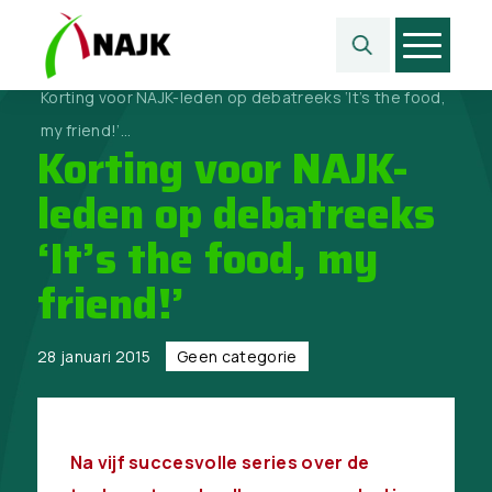
Home
>
Geen categorie
>
Korting voor NAJK-leden op debatreeks ‘It’s the food,
my friend!’...
Korting voor NAJK-
leden op debatreeks
‘It’s the food, my
friend!’
28 januari 2015
Geen categorie
Na vijf succesvolle series over de