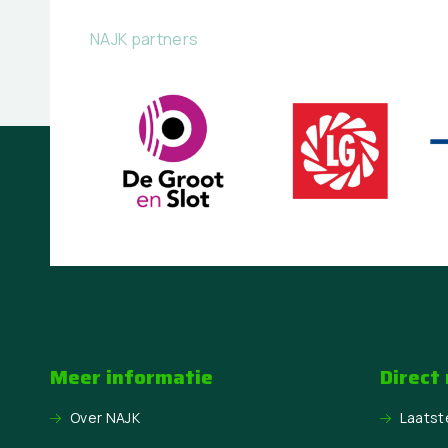
NAJK partners
Meer informatie
Direct
Over NAJK
Laatst