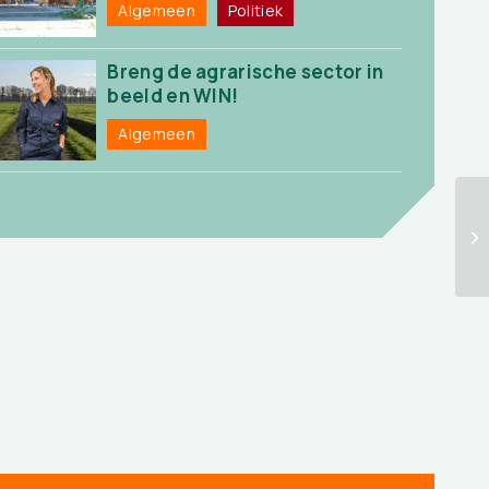
Algemeen
Politiek
Breng de agrarische sector in
beeld en WIN!
Algemeen
“B
on