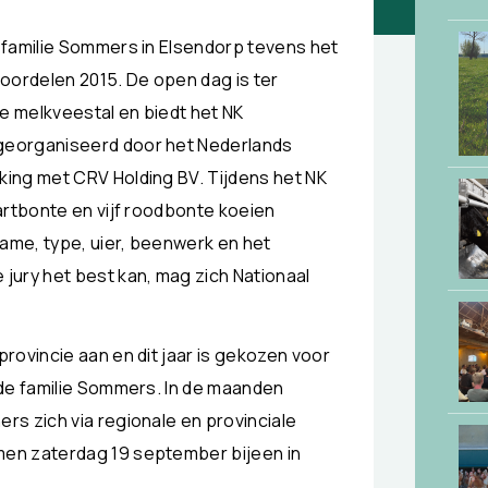
 familie Sommers in Elsendorp tevens het
ordelen 2015. De open dag is ter
 melkveestal en biedt het NK
georganiseerd door het Nederlands
ing met CRV Holding BV. Tijdens het NK
artbonte en vijf roodbonte koeien
rame, type, uier, beenwerk en het
jury het best kan, mag zich Nationaal
rovincie aan en dit jaar is gekozen voor
 de familie Sommers. In de maanden
s zich via regionale en provinciale
en zaterdag 19 september bijeen in