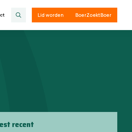
ct
Lid worden
BoerZoektBoer
est recent