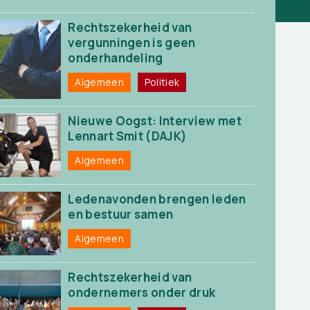
Rechtszekerheid van
vergunningen is geen
onderhandeling
Algemeen
Politiek
Nieuwe Oogst: Interview met
Lennart Smit (DAJK)
Algemeen
Ledenavonden brengen leden
en bestuur samen
Algemeen
Rechtszekerheid van
ondernemers onder druk