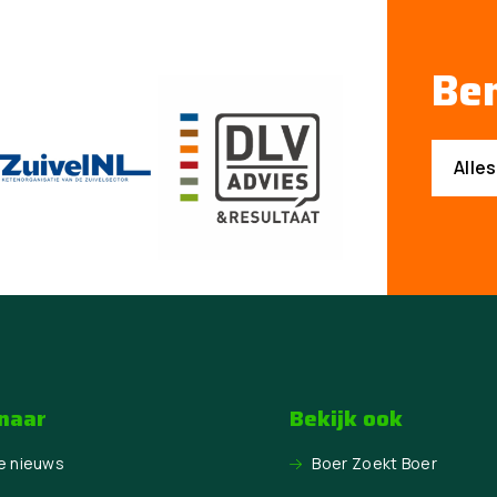
Ben
Alle
 naar
Bekijk ook
e nieuws
Boer Zoekt Boer