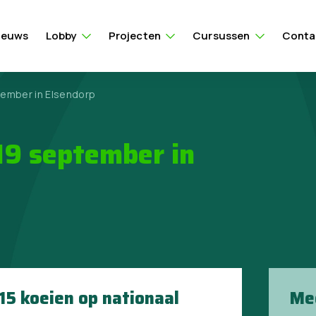
ieuws
Lobby
Projecten
Cursussen
Conta
ember in Elsendorp
19 september in
15 koeien op nationaal
Me