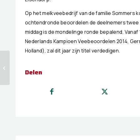
Op het melkveebedrijf van de familie Sommers ko
ochtendronde beoordelen de deelnemers twee gr
middag is de mondelinge ronde bepalend. Vanaf 15
Nederlands Kampioen Veebeoordelen 2014, Gerri
Holland), zal dit jaar zijn titel verdedigen.
De boer en de
ambtenaar nemen
Delen
opnieuw een kijkje in
elkaars keuken