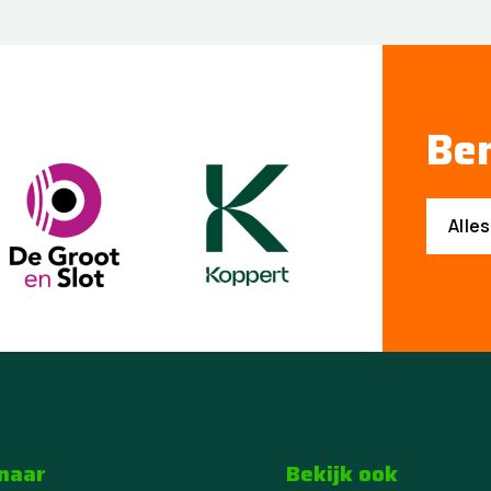
Ben
Alle
 naar
Bekijk ook