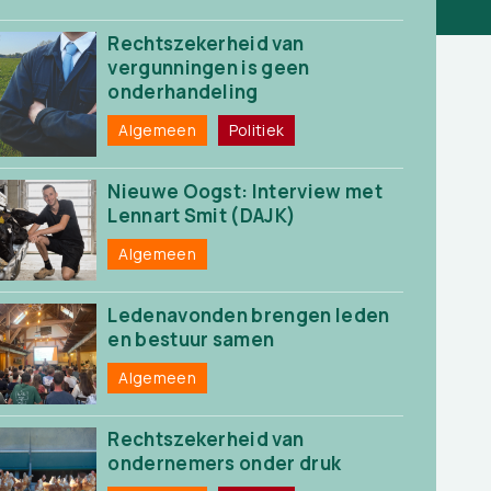
Rechtszekerheid van
vergunningen is geen
onderhandeling
Algemeen
Politiek
Nieuwe Oogst: Interview met
Lennart Smit (DAJK)
Algemeen
Ledenavonden brengen leden
en bestuur samen
Algemeen
Rechtszekerheid van
ondernemers onder druk