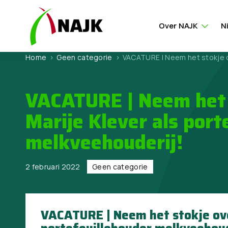
Over NAJK
N
Home
>
Geen categorie
>
VACATURE | Neem het stokje ov
VACATURE | Neem het 
Marije Klever als port
melkveehouderij!
2 februari 2022
Geen categorie
VACATURE | Neem het stokje ove