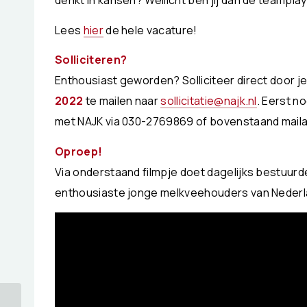
denkt in kansen? Wellicht ben jij dan de teampla
Lees
hier
de hele vacature!
Solliciteren?
Enthousiast geworden? Solliciteer direct door je
2022
te mailen naar
sollicitatie@najk.nl
. Eerst n
met NAJK via 030-2769869 of bovenstaand mail
Oproep!
Via onderstaand filmpje doet dagelijks bestuurd
enthousiaste jonge melkveehouders van Nederl
Keldervloeren en