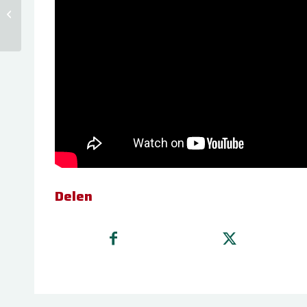
mestgassen: hoe
verminder ik risico’s
op mestexplosi...
Delen