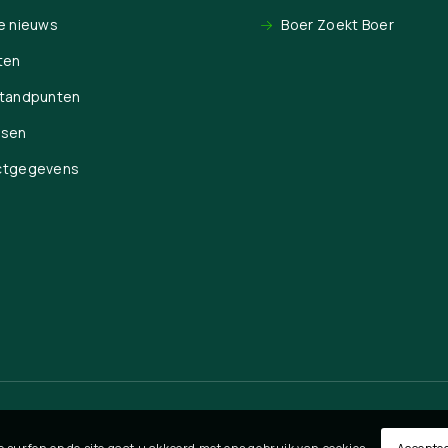
e nieuws
Boer Zoekt Boer
ten
Standpunten
ssen
ctgegevens