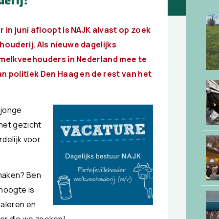
erij!
in juni afloopt is NAJK alvast op zoek
ouderij. Als nieuwe dagelijks
e melkveehouders in Nederland mee te
n politiek Den Haag en de rest van het
 jonge
het gezicht
delijk voor
 maken? Ben
 hoogte is
naleren en