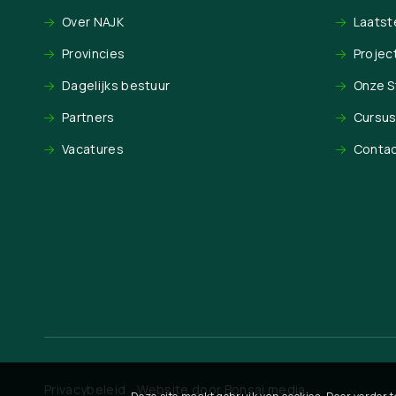
Over NAJK
Laatst
Provincies
Projec
Dagelijks bestuur
Onze 
Partners
Cursu
Vacatures
Conta
Privacybeleid
Website door
Bonsai media