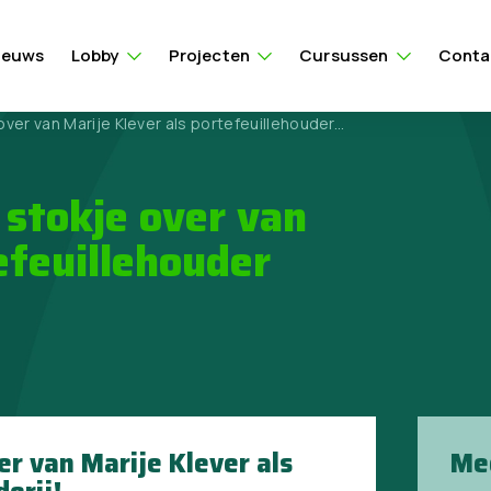
ieuws
Lobby
Projecten
Cursussen
Conta
er van Marije Klever als portefeuillehouder...
stokje over van
efeuillehouder
r van Marije Klever als
Me