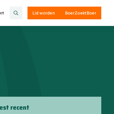
ct
Lid worden
BoerZoektBoer
est recent