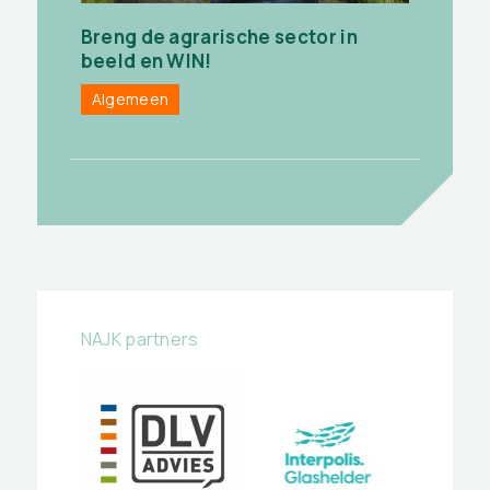
Breng de agrarische sector in
beeld en WIN!
Algemeen
NAJK partners