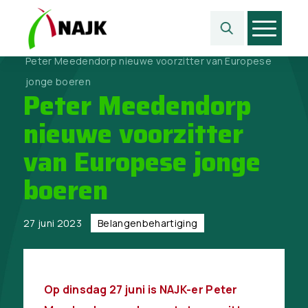
Home
>
Belangen­behartiging
>
Peter Meedendorp nieuwe voorzitter van Europese
jonge boeren
Peter Meedendorp
nieuwe voorzitter
van Europese jonge
boeren
27 juni 2023
Belangen­behartiging
Op dinsdag 27 juni is NAJK-er Peter