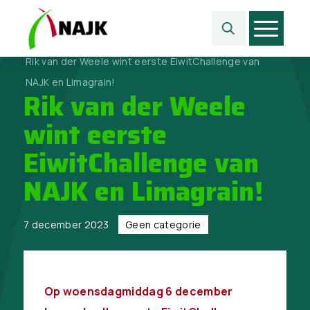
Home
>
Geen categorie
>
Rik van der Weele wint eerste EiwitChallenge van
NAJK en Limagrain!
Rik van der Weele
wint eerste
EiwitChallenge van
NAJK en Limagrain!
7 december 2023
Geen categorie
Op woensdagmiddag 6 december