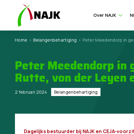
Over NAJK
N
Home
>
Belangen­behartiging
>
Peter Meedendorp in ges
Peter Meedendorp in 
Rutte, von der Leyen 
2 februari 2024
Belangen­behartiging
Dagelijks bestuurder bij NAJK en CEJA-voor