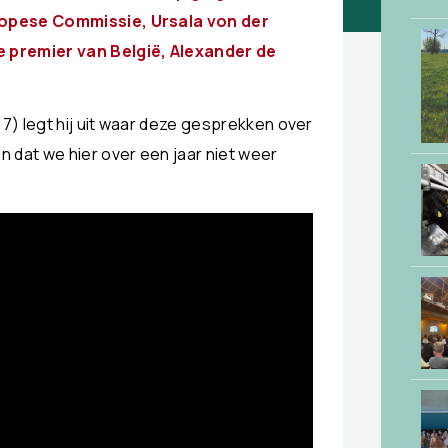
ropese Commissie, Ursala von der
e premier van België, Alexander de
17) legt hij uit waar deze gesprekken over
 dat we hier over een jaar niet weer