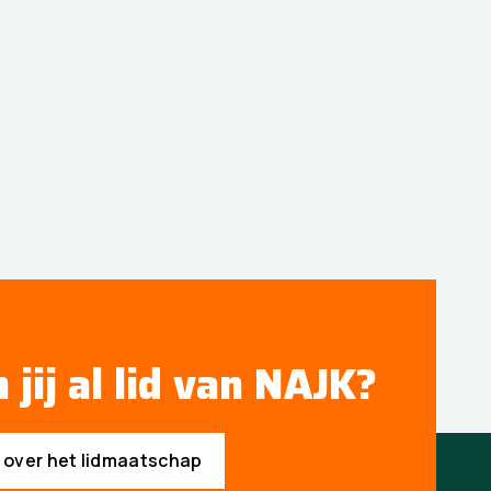
 jij al lid van NAJK?
s over het lidmaatschap