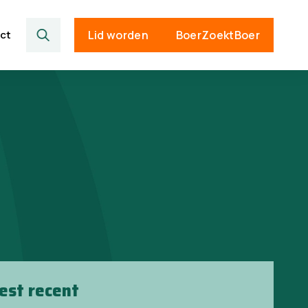
ct
Lid worden
BoerZoektBoer
est recent