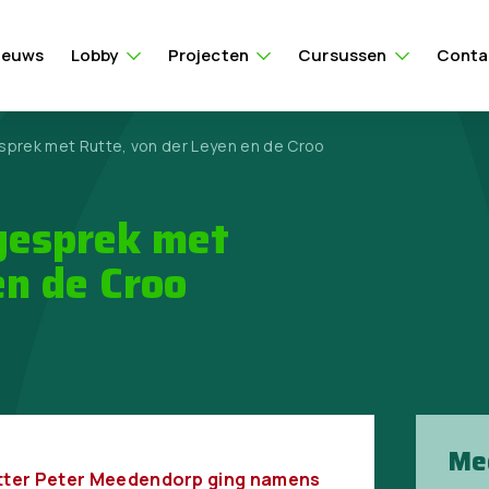
ieuws
Lobby
Projecten
Cursussen
Conta
prek met Rutte, von der Leyen en de Croo
gesprek met
en de Croo
Me
zitter Peter Meedendorp ging namens