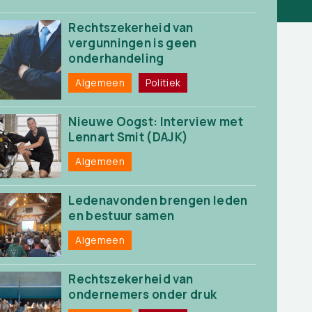
Rechtszekerheid van
vergunningen is geen
onderhandeling
Algemeen
Politiek
Nieuwe Oogst: Interview met
Lennart Smit (DAJK)
Algemeen
Ledenavonden brengen leden
en bestuur samen
Algemeen
Rechtszekerheid van
ondernemers onder druk