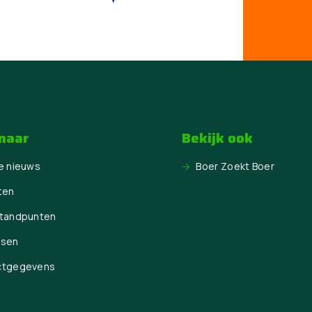
 naar
Bekijk ook
e nieuws
Boer Zoekt Boer
ten
Standpunten
ssen
ctgegevens