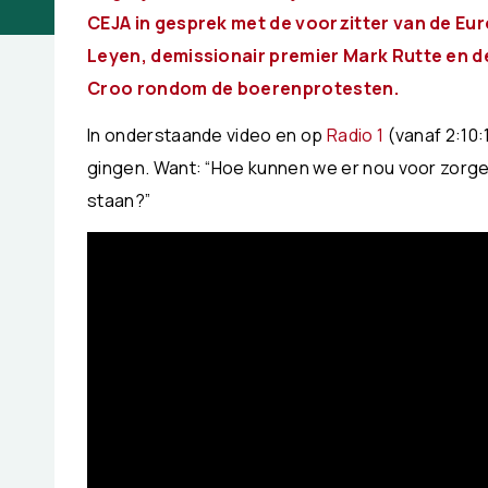
CEJA in gesprek met de voorzitter van de Eu
Leyen, demissionair premier Mark Rutte en d
Croo rondom de boerenprotesten.
In onderstaande video en op
Radio 1
(vanaf 2:10:
gingen. Want: “Hoe kunnen we er nou voor zorgen
staan?”