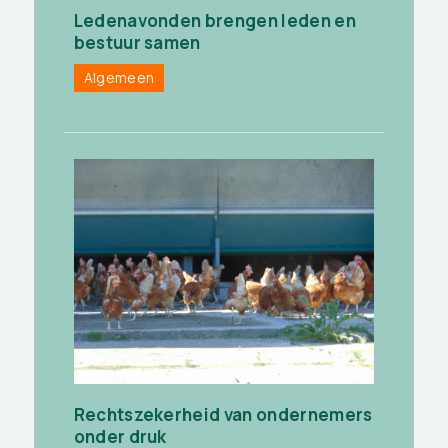
Ledenavonden brengen leden en
bestuur samen
Algemeen
Rechtszekerheid van ondernemers
onder druk