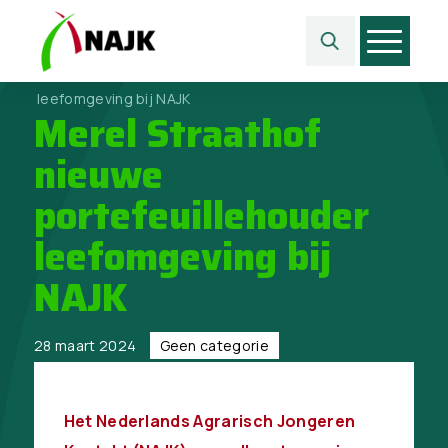
Home
>
Geen categorie
>
Merel Straathof nieuwe portefeuillehouder
leefomgeving bij NAJK
Merel Straathof
nieuwe
portefeuillehouder
leefomgeving bij
NAJK
28 maart 2024
Geen categorie
Het Nederlands Agrarisch Jongeren