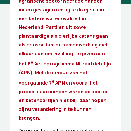
agrarische sector heeft de handen
ineen geslagen om bij te dragen aan
een betere waterkwaliteit in
Nederland. Partijen uit zowel
plantaardige als dierlijke ketens gaan
als consortium de samenwerking met
elkaar aan om invulling te geven aan
e
het 8
Actieprogramma Nitraatrichtlijn
(APN). Met de inhoud van het
e
voorgaande 7
APN en vooral het
proces daaromheen waren de sector-
en ketenpartijen niet blij, daar hopen
zij nu verandering in te kunnen
brengen.
De groep bestaat uit organisaties van