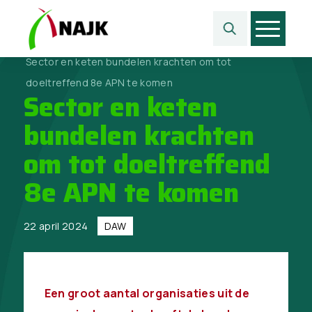
Home
>
Projecten
>
DAW
>
Sector en keten bundelen krachten om tot
doeltreffend 8e APN te komen
Sector en keten
bundelen krachten
om tot doeltreffend
8e APN te komen
22 april 2024
DAW
Een groot aantal organisaties uit de