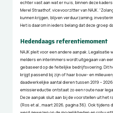
echter vast aan wat er nu is, binnen deze kaders i
Merel Straathof, vicevoorzitter van NAJK. “Zol
kunnen krijgen, blijven verduurzaming, invester
Het is daarom in ieders belang dat deze groep d
Hedendaags referentiemoment
NAJK pleit voor een andere aanpak. Legalisatie
melders en interimmers wordt uitgegaan van e
gebaseerd op de feitelijke bedrijfsvoering. Dit 
krijgt passend bij zijn of haar bouw- en milieu
daadwerkelijke aantal dieren tussen 2019 – 2026
emissiereductie ontstaat zo een route naar legal
Deze aanpak sluit aan bij de voorstellen uit het 
(Ros et al., maart 2026, pagina 36). Ook tijdens
werd gewezen op de mogelijkheden en robuusthe