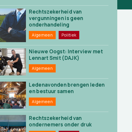
Rechtszekerheid van
vergunningen is geen
onderhandeling
Algemeen
Politiek
Nieuwe Oogst: Interview met
Lennart Smit (DAJK)
Algemeen
Ledenavonden brengen leden
en bestuur samen
Algemeen
Rechtszekerheid van
ondernemers onder druk