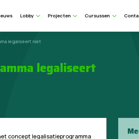
ieuws
Lobby
Projecten
Cursussen
Conta
ma legaliseert niet
ramma legaliseert
Me
het concept legalisatieprogramma