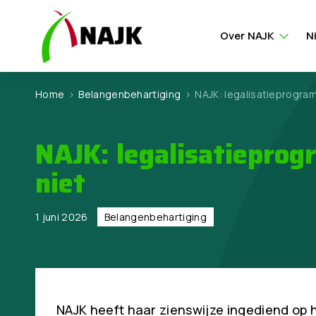
Over NAJK
N
Home
>
Belangen­behartiging
>
NAJK: legalisatieprogram
NAJK: legalisatieprog
niet
1 juni 2026
Belangen­behartiging
NAJK heeft haar zienswijze ingediend op 