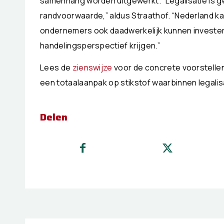
samenhang worden uitgewerkt. “Legalisatie is g
randvoorwaarde,” aldus Straathof. “Nederland kan 
ondernemers ook daadwerkelijk kunnen investe
handelingsperspectief krijgen.”
Lees de
zienswijze
voor de concrete voorstellen.
een totaalaanpak op stikstof waarbinnen legalis
Delen