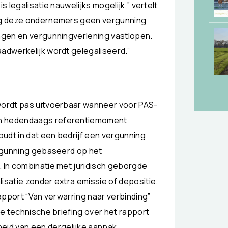
s legalisatie nauwelijks mogelijk,” vertelt
ang deze ondernemers geen vergunning
ingen en vergunningverlening vastlopen.
aadwerkelijk wordt gelegaliseerd.”
 wordt pas uitvoerbaar wanneer voor PAS-
en hedendaags referentiemoment
houdt in dat een bedrijf een vergunning
vergunning gebaseerd op het
. In combinatie met juridisch geborgde
isatie zonder extra emissie of depositie.
rapport “Van verwarring naar verbinding”
 de technische briefing over het rapport
id van een dergelijke aanpak.