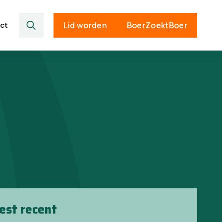
ct
Lid worden
BoerZoektBoer
est recent