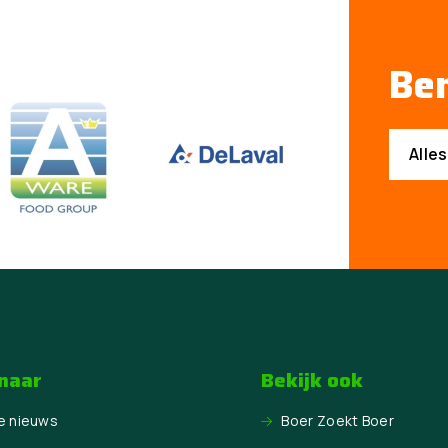
Ben
Alle
 naar
Bekijk ook
e nieuws
Boer Zoekt Boer