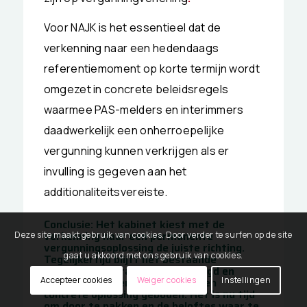
Voor NAJK is het essentieel dat de
verkenning naar een hedendaags
referentiemoment op korte termijn wordt
omgezet in concrete beleidsregels
waarmee PAS-melders en interimmers
daadwerkelijk een onherroepelijke
vergunning kunnen verkrijgen als er
invulling is gegeven aan het
additionaliteitsvereiste.
Conclusie: Het kabinet kiest met de
verkenning naar een permanente
Deze site maakt gebruik van cookies. Door verder te surfen op de site
vergunningsoplossing de juiste richting.
gaat u akkoord met ons gebruik van cookies.
Tegelijkertijd blijft het bestaande
legalisatieprogramma ongewijzigd en
Accepteer cookies
Weiger cookies
Instellingen
wordt voor interimmers nog geen
concrete oplossing geboden. Het is nu tijd
om door te pakken en de beloftes waar te