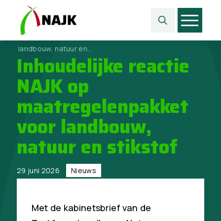
Home
>
Nieuws
>
Inhoudelijke reactie NAJK op maatregelenpakket voor
landbouw, natuur en...
Inhoudelijke reactie
NAJK op
maatregelenpakket
voor landbouw,
natuur en stikstof
29 juni 2026
Nieuws
Met de kabinetsbrief van de