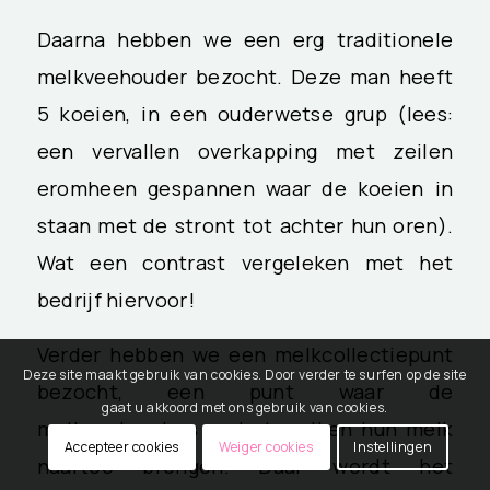
Daarna hebben we een erg traditionele
melkveehouder bezocht. Deze man heeft
5 koeien, in een ouderwetse grup (lees:
een vervallen overkapping met zeilen
eromheen gespannen waar de koeien in
staan met de stront tot achter hun oren).
Wat een contrast vergeleken met het
bedrijf hiervoor!
Verder hebben we een melkcollectiepunt
Deze site maakt gebruik van cookies. Door verder te surfen op de site
bezocht, een punt waar de
gaat u akkoord met ons gebruik van cookies.
melkveehouders na het melken hun melk
Accepteer cookies
Weiger cookies
Instellingen
naartoe brengen. Daar wordt het