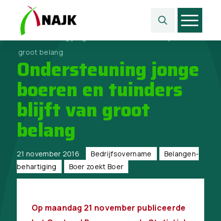
Home
>
Projecten
>
Boer zoekt Boer
>
Ondersteuning jonge boeren en tuinders blijft van
groot belang
Ondersteuning jonge
boeren en tuinders
blijft van groot
belang
21 november 2016
Bedrijfsovername
Belangen­
behartiging
Boer zoekt Boer
Op maandag 21 november publiceerde