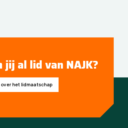
 jij al lid van NAJK?
s over het lidmaatschap