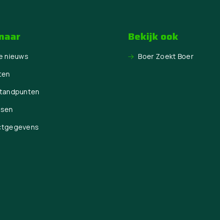
 naar
Bekijk ook
e nieuws
Boer Zoekt Boer
ten
Standpunten
ssen
ctgegevens