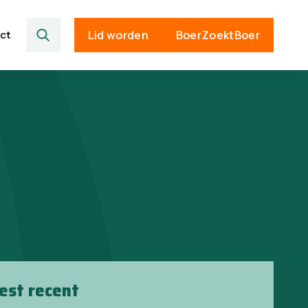
ct
Lid worden
BoerZoektBoer
est recent