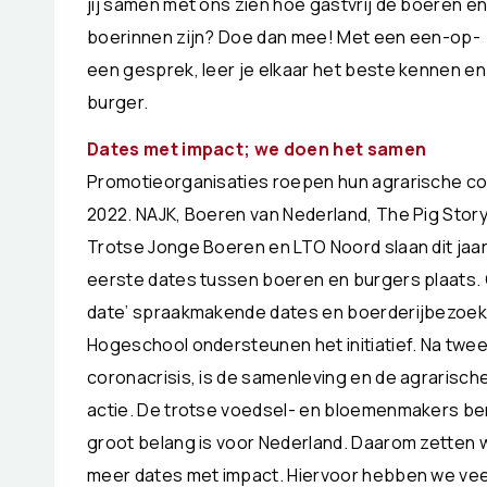
jij samen met ons zien hoe gastvrij de boeren e
boerinnen zijn? Doe dan mee! Met een een-op-
een gesprek, leer je elkaar het beste kennen en
burger.
Dates met impact; we doen het samen
Promotieorganisaties roepen hun agrarische col
2022. NAJK, Boeren van Nederland, The Pig Stor
Trotse Jonge Boeren en LTO Noord slaan dit jaar
eerste dates tussen boeren en burgers plaats. 
date’ spraakmakende dates en boerderijbezoek
Hogeschool ondersteunen het initiatief. Na twee
coronacrisis, is de samenleving en de agrarisch
actie. De trotse voedsel- en bloemenmakers be
groot belang is voor Nederland. Daarom zetten 
meer dates met impact. Hiervoor hebben we veel