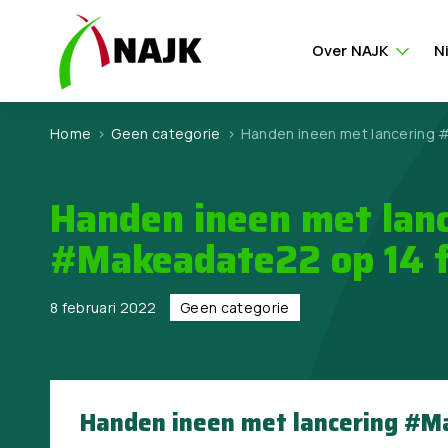
Over NAJK
N
Home
>
Geen categorie
>
Handen ineen met lancering 
Handen ineen met lan
#Makeadate22 op 14 f
8 februari 2022
Geen categorie
Handen ineen met lancering #M