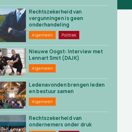
Rechtszekerheid van
vergunningen is geen
onderhandeling
Algemeen
Politiek
Nieuwe Oogst: Interview met
Lennart Smit (DAJK)
Algemeen
Ledenavonden brengen leden
en bestuur samen
Algemeen
Rechtszekerheid van
ondernemers onder druk