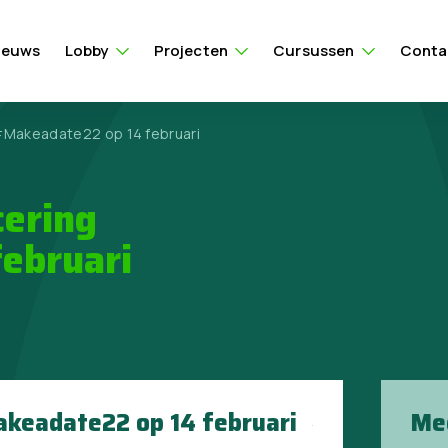
ieuws
Lobby
Projecten
Cursussen
Conta
#Makeadate22 op 14 februari
cering
ebruari
akeadate22 op 14 februari
Me