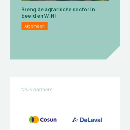
Breng de agrarische sector in
beeld en WIN!
Algemeen
NAJK partners