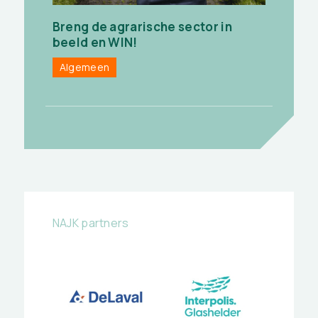
Breng de agrarische sector in
beeld en WIN!
Algemeen
NAJK partners