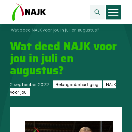
Home
>
Belangen­behartiging
>
Wat deed NAJK voor jou in juli en augustus?
Wat deed NAJK voor
jou in juli en
augustus?
2 september 2022
Belangen­behartiging
NAJK
voor jou